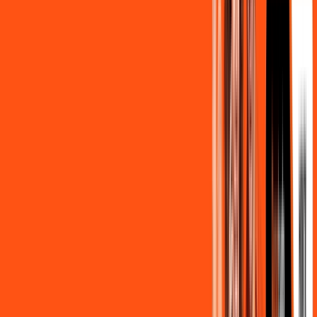
139
,
90
/MÊS
Contratar Agora
500MB + MÓVEL 10GB
Por:
R$
129
,
80
/MÊS
Contratar Agora
800MB + HBO MAX
Por:
R$
139