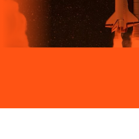
Site desenvolvido e publicado por PSP Intermediação De
Serviços LTDA I 17.082.481/0001-24. Parceiro autorizado
LIGGA. Uso da marca regulamentado. Todos os direitos
reservados.