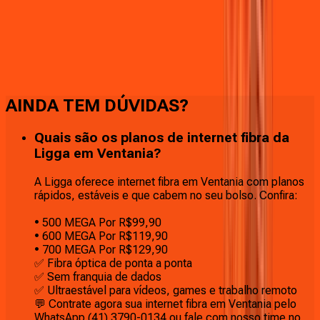
Faça downloads e uploads rápidos e sem quedas
AINDA TEM DÚVIDAS?
Quais são os planos de internet fibra da
Ligga em Ventania?
A Ligga oferece internet fibra em Ventania com planos
rápidos, estáveis e que cabem no seu bolso. Confira:
• 500 MEGA Por R$99,90
• 600 MEGA Por R$119,90
• 700 MEGA Por R$129,90
✅ Fibra óptica de ponta a ponta
✅ Sem franquia de dados
✅ Ultraestável para vídeos, games e trabalho remoto
💬 Contrate agora sua internet fibra em Ventania pelo
WhatsApp (41) 3790-0134 ou fale com nosso time no