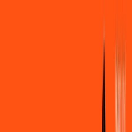
Você
Empresa
PR - Ventania
|
Área do cliente
Contratar pelo
WhatsApp
Chat On-line
Assine Internet Fibra Ligga em
Ventania – Planos Imperdíveis, Ultra
Velocidade e Estabilidade
MELHOR OFERTA