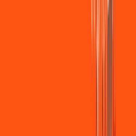
Wi-fi de alta performance para curtir e compartilhar à vontade