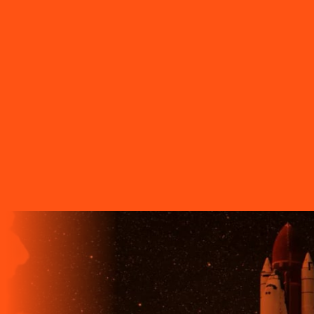
Tomazina
PR - Tupassi
PR - Umuarama
PR - União da Vitória
PR
- Ventania
PR - Vera Cruz do Oeste
PR - Verê
PR - Wenceslau
Braz
SC - Porto União
O FUTURO CHEGA ANTES PARA
QUEM TEM A LIGGA!
A LIGGA TELECOM TEM TECNOLOGIA 100% FIBRA
ÓPTICA, A REDE DE TRANSMISSÃO DE DADOS MAIS
VELOZ QUE EXISTE EM TODO O MUNDO. MAIS DE 60
MUNICÍPIOS NO PARANÁ CONTAM COM A ALTA
QUALIDADE, ESTABILIDADE E VELOCIDADE DE CONEXÃO
DA INTERNET BANDA EXTRALARGA DA LIGGA PARA SUAS
CASAS.