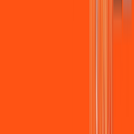
Assista filmes e séries em 4k sem interrupções