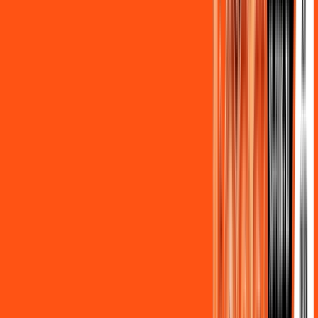
Assine Internet Fibra Ligga em
Ventania
A internet da Ligga em Ventania é muito rápida para você
navegar, assistir a vídeos, ver seus shows preferidos, ouvir
músicas e levar a sua experiência de jogo online a outro nível.
Clique em CONTRATAR AGORA, ou fale com um de nossos
consultores via WhatsApp, e mude de vez para a Ligga
Internet Banda Larga.
FALAR COM CONSULTOR