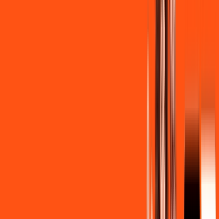
R$ 139,90
/mês
por:
R$
129
,
90
/MÊS
Contratar Agora
Contratar Agora
Consulte as ofertas
para o seu endereço!
CONSULTAR AGORA
CONFIRA OS COMBOS QUE
SELECIONAMOS PARA VOCÊ!
600MB + INNER LITE
Por:
R$