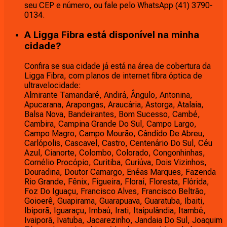
seu CEP e número, ou fale pelo WhatsApp (41) 3790-
0134.
A Ligga Fibra está disponível na minha
cidade?
Confira se sua cidade já está na área de cobertura da
Ligga Fibra, com planos de internet fibra óptica de
ultravelocidade:
Almirante Tamandaré, Andirá, Ângulo, Antonina,
Apucarana, Arapongas, Araucária, Astorga, Atalaia,
Balsa Nova, Bandeirantes, Bom Sucesso, Cambé,
Cambira, Campina Grande Do Sul, Campo Largo,
Campo Magro, Campo Mourão, Cândido De Abreu,
Carlópolis, Cascavel, Castro, Centenário Do Sul, Céu
Azul, Cianorte, Colombo, Colorado, Congonhinhas,
Cornélio Procópio, Curitiba, Curiúva, Dois Vizinhos,
Douradina, Doutor Camargo, Enéas Marques, Fazenda
Rio Grande, Fênix, Figueira, Floraí, Floresta, Flórida,
Foz Do Iguaçu, Francisco Alves, Francisco Beltrão,
Goioerê, Guapirama, Guarapuava, Guaratuba, Ibaiti,
Ibiporã, Iguaraçu, Imbaú, Irati, Itaipulândia, Itambé,
Ivaiporã, Ivatuba, Jacarezinho, Jandaia Do Sul, Joaquim