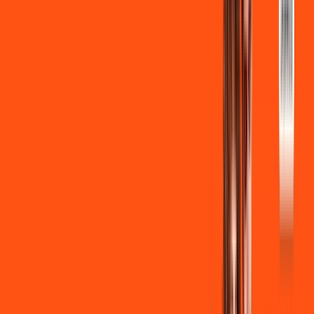
INTERNET + FUTEBOL
Benefícios:
Instalação gratuita
Wi-Fi Grátis
Assinaturas inclusas:
ligga play
Clube Ligga
Ligga energy
*Confira as condições dessa oferta +
de