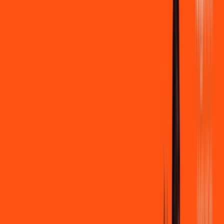
500 MEGA
INTERNET
Benefícios:
Instalação gratuita
Wi-Fi Grátis
Assinaturas inclusas:
Clube Ligga
Ligga energy
*Confira as condições dessa oferta +
de
R$ 109,90
/mês