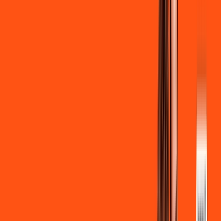
Clube Ligga
Ligga energy
*Confira as condições dessa oferta +
de
R$ 129,90
/mês
por:
R$
119
,
90
/MÊS
Contratar Agora
Contratar Agora
700 MEGA