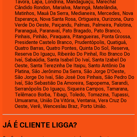
Távora, Lapa, Londrina, Mandaguaçu, Marechal
Cândido Rondon, Marialva, Maringá, Matelândia,
Matinhos, Mauá Da Serra, Medianeira, Mercedes, Nova
Esperança, Nova Santa Rosa, Ortigueira, Ourizona, Ouro
Verde Do Oeste, Paiçandu, Palmas, Palmeira, Palotina,
Paranaguá, Paranavaí, Pato Bragado, Pato Branco,
Pinhais, Pinhão, Piraquara, Pitangueiras, Ponta Grossa,
Presidente Castelo Branco, Prudentópolis, Quatiguá,
Quatro Barras, Quatro Pontes, Quinta Do Sol, Reserva,
Reserva Do Iguaçu, Ribeirão Do Pinhal, Rio Branco Do
Ivaí, Sabaúdia, Santa Isabel Do Ivaí, Santa Izabel Do
Oeste, Santa Terezinha De Itaipu, Santo Antônio Da
Platina, São Jerônimo Da Serra, São Jorge D'Oeste,
São Jorge Do Ivaí, São José Dos Pinhais, São Pedro Do
Ivaí, São Sebastião Da Amoreira, Sapopema, Sarandi,
Serranópolis Do Iguaçu, Siqueira Campos, Tamarana,
Telêmaco Borba, Tibagi, Toledo, Tomazina, Tupassi,
Umuarama, União Da Vitória, Ventania, Vera Cruz Do
Oeste, Verê, Wenceslau Braz, Porto União.
JÁ É CLIENTE
LIGGA
?