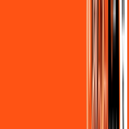
,
90
/MÊS
Contratar Agora
OS MELHORES APPS INCLUSOS NO
SEU
PLANO DE INTERNET
Clube Ligga
Ligga energy
Globoplay Anuncios
ligga play futebol 2