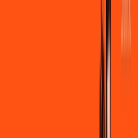
por:
R$
99
,
90
/MÊS
Contratar Agora
Contratar Agora
600 MEGA
INTERNET + STREAMING
Benefícios:
Instalação gratuita
Wi-Fi Grátis
Assinaturas inclusas:
Globoplay Anuncios