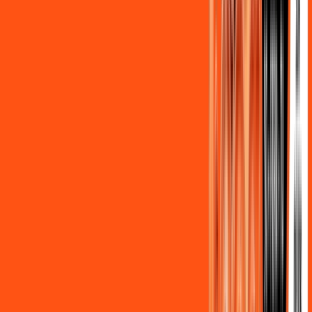
Assine Internet Fibra Ligga em Bom
Sucesso
A internet da Ligga em Bom Sucesso é muito rápida para
você navegar, assistir a vídeos, ver seus shows preferidos,
ouvir músicas e levar a sua experiência de jogo online a outro
nível. Clique em CONTRATAR AGORA, ou fale com um de
nossos consultores via WhatsApp, e mude de vez para a
Ligga Internet Banda Larga.
FALAR COM CONSULTOR