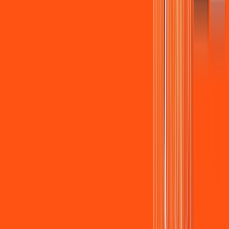
Assista filmes e séries em 4k sem interrupções