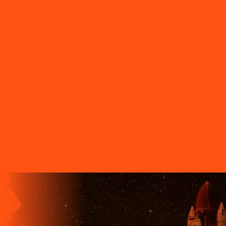
Sarandi
PR - Serranópolis do Iguaçu
PR - Siqueira Campos
PR -
Tamarana
PR - Telêmaco Borba
PR - Tibagi
PR - Toledo
PR -
Tomazina
PR - Tupassi
PR - Umuarama
PR - União da Vitória
PR
- Ventania
PR - Vera Cruz do Oeste
PR - Verê
PR - Wenceslau
Braz
SC - Porto União
O FUTURO CHEGA ANTES PARA
QUEM TEM A LIGGA!
A LIGGA TELECOM TEM TECNOLOGIA 100% FIBRA
ÓPTICA, A REDE DE TRANSMISSÃO DE DADOS MAIS
VELOZ QUE EXISTE EM TODO O MUNDO. MAIS DE 60
MUNICÍPIOS NO PARANÁ CONTAM COM A ALTA
QUALIDADE, ESTABILIDADE E VELOCIDADE DE CONEXÃO
DA INTERNET BANDA EXTRALARGA DA LIGGA PARA SUAS
CASAS.