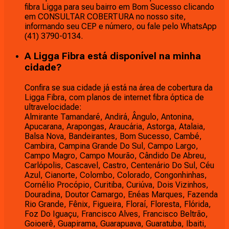
fibra Ligga para seu bairro em Bom Sucesso clicando
em CONSULTAR COBERTURA no nosso site,
informando seu CEP e número, ou fale pelo WhatsApp
(41) 3790-0134.
A Ligga Fibra está disponível na minha
cidade?
Confira se sua cidade já está na área de cobertura da
Ligga Fibra, com planos de internet fibra óptica de
ultravelocidade:
Almirante Tamandaré, Andirá, Ângulo, Antonina,
Apucarana, Arapongas, Araucária, Astorga, Atalaia,
Balsa Nova, Bandeirantes, Bom Sucesso, Cambé,
Cambira, Campina Grande Do Sul, Campo Largo,
Campo Magro, Campo Mourão, Cândido De Abreu,
Carlópolis, Cascavel, Castro, Centenário Do Sul, Céu
Azul, Cianorte, Colombo, Colorado, Congonhinhas,
Cornélio Procópio, Curitiba, Curiúva, Dois Vizinhos,
Douradina, Doutor Camargo, Enéas Marques, Fazenda
Rio Grande, Fênix, Figueira, Floraí, Floresta, Flórida,
Foz Do Iguaçu, Francisco Alves, Francisco Beltrão,
Goioerê, Guapirama, Guarapuava, Guaratuba, Ibaiti,