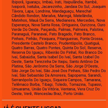
Ibiporã, Iguaraçu, Imbaú, Irati, Itaipulândia, Itambé,
Ivaiporã, Ivatuba, Jacarezinho, Jandaia Do Sul, Joaquim
Távora, Lapa, Londrina, Mandaguaçu, Marechal
Cândido Rondon, Marialva, Maringá, Matelândia,
Matinhos, Mauá Da Serra, Medianeira, Mercedes, Nova
Esperança, Nova Santa Rosa, Ortigueira, Ourizona, Ouro
Verde Do Oeste, Paiçandu, Palmas, Palmeira, Palotina,
Paranaguá, Paranavaí, Pato Bragado, Pato Branco,
Pinhais, Pinhão, Piraquara, Pitangueiras, Ponta Grossa,
Presidente Castelo Branco, Prudentópolis, Quatiguá,
Quatro Barras, Quatro Pontes, Quinta Do Sol, Reserva,
Reserva Do Iguaçu, Ribeirão Do Pinhal, Rio Branco Do
Ivaí, Sabaúdia, Santa Isabel Do Ivaí, Santa Izabel Do
Oeste, Santa Terezinha De Itaipu, Santo Antônio Da
Platina, São Jerônimo Da Serra, São Jorge D'Oeste,
São Jorge Do Ivaí, São José Dos Pinhais, São Pedro Do
Ivaí, São Sebastião Da Amoreira, Sapopema, Sarandi,
Serranópolis Do Iguaçu, Siqueira Campos, Tamarana,
Telêmaco Borba, Tibagi, Toledo, Tomazina, Tupassi,
Umuarama, União Da Vitória, Ventania, Vera Cruz Do
Oeste, Verê, Wenceslau Braz, Porto União.