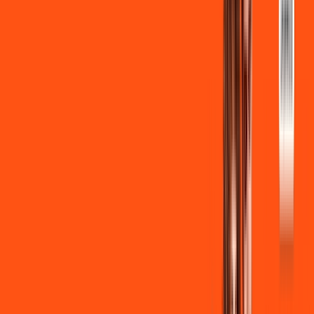
INTERNET + FUTEBOL
Benefícios:
Instalação gratuita
Wi-Fi Grátis
Assinaturas inclusas:
ligga play
Clube Ligga
Ligga energy
*Confira as condições dessa oferta +
de