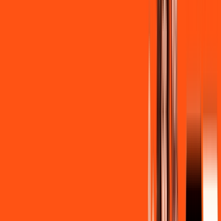
R$ 139,90
/mês
por:
R$
129
,
90
/MÊS
Contratar Agora
Contratar Agora
Consulte as ofertas
para o seu endereço!
CONSULTAR AGORA
CONFIRA OS COMBOS QUE
SELECIONAMOS PARA VOCÊ!
600MB + INNER LITE
Por:
R$