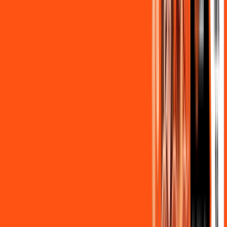
,
90
/MÊS
Contratar Agora
OS MELHORES APPS INCLUSOS NO
SEU
PLANO DE INTERNET
Clube Ligga
Ligga energy
Globoplay Anuncios
ligga play futebol 2