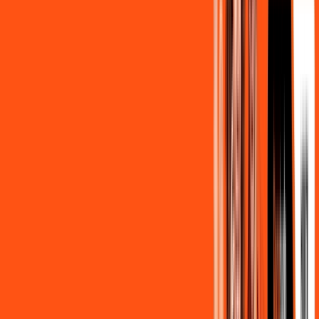
139
,
90
/MÊS
Contratar Agora
500MB + MÓVEL 10GB
Por:
R$
129
,
80
/MÊS
Contratar Agora
800MB + HBO MAX
Por:
R$
139