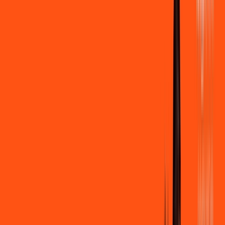
500 MEGA
INTERNET
Benefícios:
Instalação gratuita
Wi-Fi Grátis
Assinaturas inclusas:
Clube Ligga
Ligga energy
*Confira as condições dessa oferta +
de
R$ 109,90
/mês