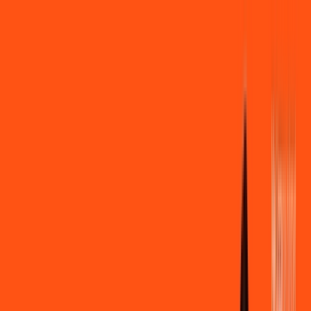
Você
Empresa
PR - Bom Sucesso
|
Área do cliente
Contratar pelo
WhatsApp
Chat On-line
Assine Internet Fibra Ligga em Bom
Sucesso – Planos Imperdíveis, Ultra
Velocidade e Estabilidade
MELHOR OFERTA