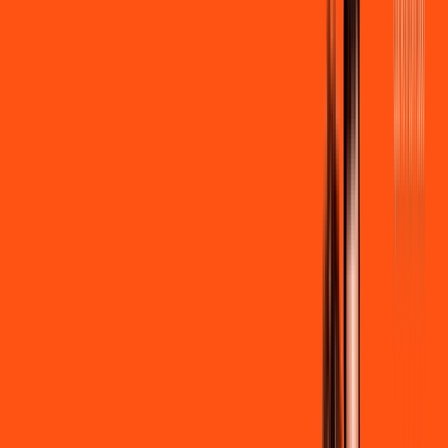
por:
R$
99
,
90
/MÊS
Contratar Agora
Contratar Agora
600 MEGA
INTERNET + STREAMING
Benefícios:
Instalação gratuita
Wi-Fi Grátis
Assinaturas inclusas:
Globoplay Anuncios