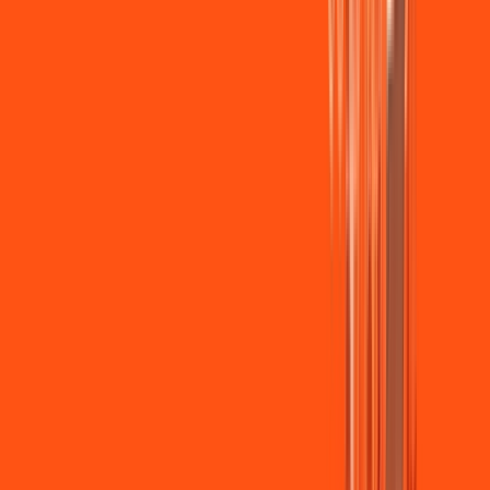
Wi-fi de alta performance para curtir e compartilhar à vontade