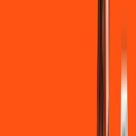
Clube Ligga
Ligga energy
*Confira as condições dessa oferta +
de
R$ 129,90
/mês
por:
R$
119
,
90
/MÊS
Contratar Agora
Contratar Agora
700 MEGA