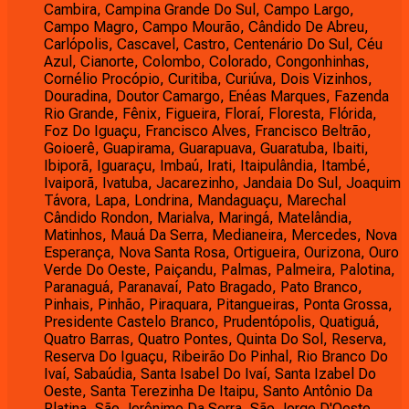
Cambira, Campina Grande Do Sul, Campo Largo,
Campo Magro, Campo Mourão, Cândido De Abreu,
Carlópolis, Cascavel, Castro, Centenário Do Sul, Céu
Azul, Cianorte, Colombo, Colorado, Congonhinhas,
Cornélio Procópio, Curitiba, Curiúva, Dois Vizinhos,
Douradina, Doutor Camargo, Enéas Marques, Fazenda
Rio Grande, Fênix, Figueira, Floraí, Floresta, Flórida,
Foz Do Iguaçu, Francisco Alves, Francisco Beltrão,
Goioerê, Guapirama, Guarapuava, Guaratuba, Ibaiti,
Ibiporã, Iguaraçu, Imbaú, Irati, Itaipulândia, Itambé,
Ivaiporã, Ivatuba, Jacarezinho, Jandaia Do Sul, Joaquim
Távora, Lapa, Londrina, Mandaguaçu, Marechal
Cândido Rondon, Marialva, Maringá, Matelândia,
Matinhos, Mauá Da Serra, Medianeira, Mercedes, Nova
Esperança, Nova Santa Rosa, Ortigueira, Ourizona, Ouro
Verde Do Oeste, Paiçandu, Palmas, Palmeira, Palotina,
Paranaguá, Paranavaí, Pato Bragado, Pato Branco,
Pinhais, Pinhão, Piraquara, Pitangueiras, Ponta Grossa,
Presidente Castelo Branco, Prudentópolis, Quatiguá,
Quatro Barras, Quatro Pontes, Quinta Do Sol, Reserva,
Reserva Do Iguaçu, Ribeirão Do Pinhal, Rio Branco Do
Ivaí, Sabaúdia, Santa Isabel Do Ivaí, Santa Izabel Do
Oeste, Santa Terezinha De Itaipu, Santo Antônio Da
Platina, São Jerônimo Da Serra, São Jorge D'Oeste,