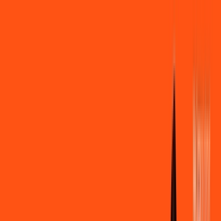
Você
Empresa
PR - Marechal Cândido Rondon
|
Área do cliente
Contratar pelo
WhatsApp
Chat On-line
Assine Internet Fibra Ligga em
Marechal Cândido Rondon – Planos
Imperdíveis, Ultra Velocidade e
Estabilidade
MELHOR OFERTA