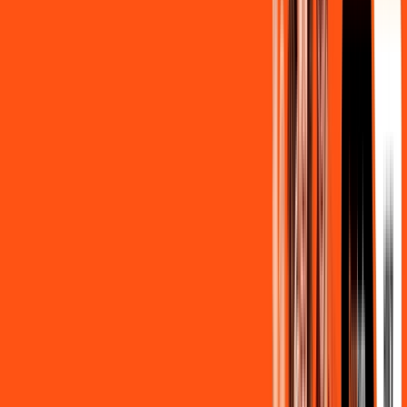
Por:
R$
139
,
90
/MÊS
Contratar Agora
500MB + MÓVEL 10GB
Por:
R$
129
,
80
/MÊS
Contratar Agora
800MB + HBO MAX
Por:
R$
139