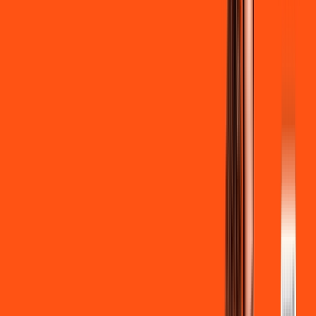
Globoplay Anuncios
Clube Ligga
Ligga energy
*Confira as condições dessa oferta +
de
R$ 129,90
/mês
por:
R$
119
,
90
/MÊS
Contratar Agora
Contratar Agora
700 MEGA