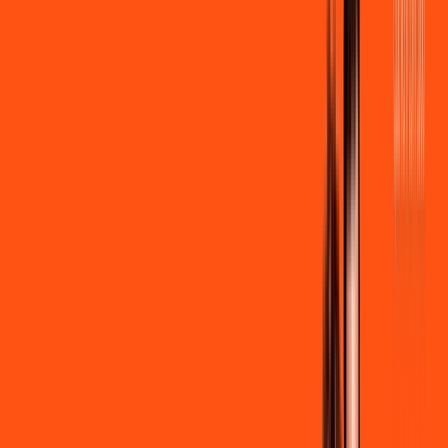
R$ 109,90
/mês
por:
R$
99
,
90
/MÊS
Contratar Agora
Contratar Agora
600 MEGA
INTERNET + STREAMING
Benefícios:
Instalação gratuita
Wi-Fi Grátis
Assinaturas inclusas: