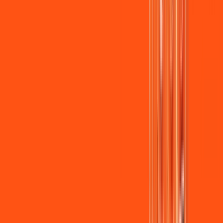
Assista filmes e séries em 4k sem interrupções