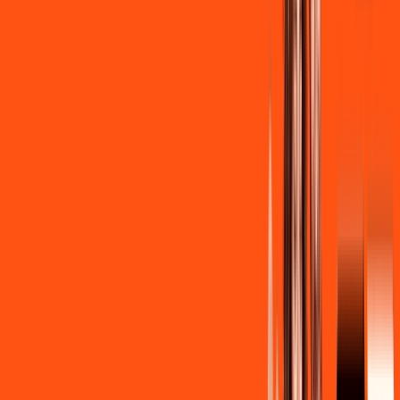
de
R$ 139,90
/mês
por:
R$
129
,
90
/MÊS
Contratar Agora
Contratar Agora
Consulte as ofertas
para o seu endereço!
CONSULTAR AGORA
CONFIRA OS COMBOS QUE
SELECIONAMOS PARA VOCÊ!
600MB + INNER LITE