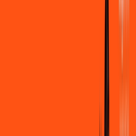
500 MEGA
INTERNET
Benefícios:
Instalação gratuita
Wi-Fi Grátis
Assinaturas inclusas:
Clube Ligga
Ligga energy
*Confira as condições dessa oferta +
de