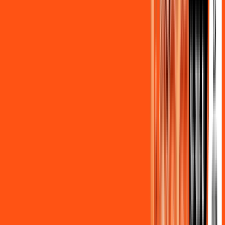
Assine Internet Fibra Ligga em
Marechal Cândido Rondon
A internet da Ligga em Marechal Cândido Rondon é muito
rápida para você navegar, assistir a vídeos, ver seus shows
preferidos, ouvir músicas e levar a sua experiência de jogo
online a outro nível. Clique em CONTRATAR AGORA, ou fale
com um de nossos consultores via WhatsApp, e mude de vez
para a Ligga Internet Banda Larga.
FALAR COM CONSULTOR