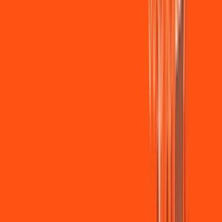
Wi-fi de alta performance para curtir e compartilhar à vontade