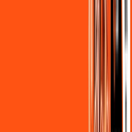
,
90
/MÊS
Contratar Agora
OS MELHORES APPS INCLUSOS NO
SEU
PLANO DE INTERNET
Clube Ligga
Ligga energy
Globoplay Anuncios
ligga play futebol 2