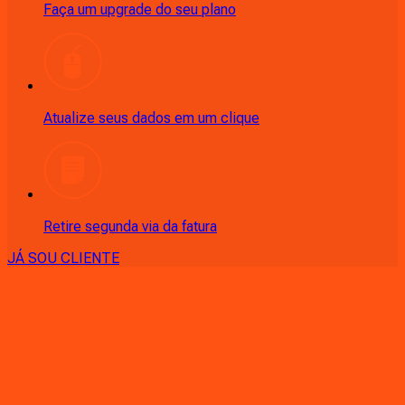
Faça um upgrade do seu plano
Atualize seus dados em um clique
Retire segunda via da fatura
JÁ SOU CLIENTE
CONSULTE RÁPIDO AS
CIDADES
ATENDIDAS
Clique em sua cidade abaixo e confira as melhores ofertas de
internet fibra da
Ligga