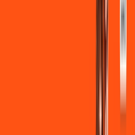
INTERNET + FUTEBOL
Benefícios:
Instalação gratuita
Wi-Fi Grátis
Assinaturas inclusas:
ligga play
Clube Ligga
Ligga energy
*Confira as condições dessa oferta +