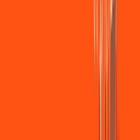
Wi-fi de alta performance para curtir e compartilhar à vontade