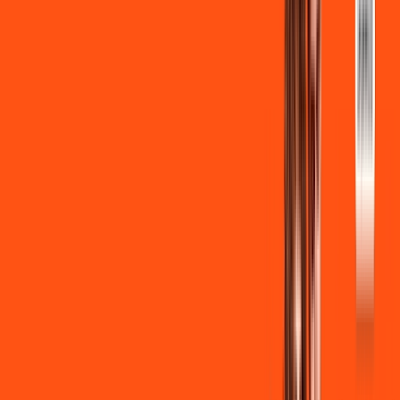
INTERNET + FUTEBOL
Benefícios:
Instalação gratuita
Wi-Fi Grátis
Assinaturas inclusas:
ligga play
Clube Ligga
Ligga energy
*Confira as condições dessa oferta +