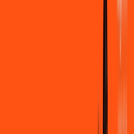
500 MEGA
INTERNET
Benefícios:
Instalação gratuita
Wi-Fi Grátis
Assinaturas inclusas:
Clube Ligga
Ligga energy
*Confira as condições dessa oferta +
de