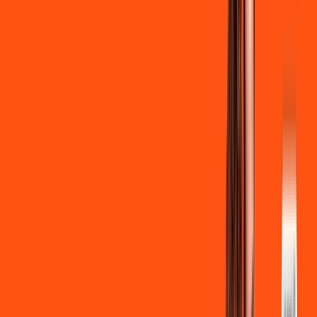
Globoplay Anuncios
Clube Ligga
Ligga energy
*Confira as condições dessa oferta +
de
R$ 129,90
/mês
por:
R$
119
,
90
/MÊS
Contratar Agora
Contratar Agora
700 MEGA