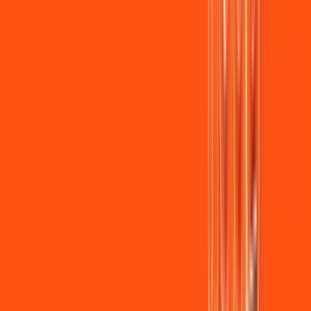
Assista filmes e séries em 4k sem interrupções