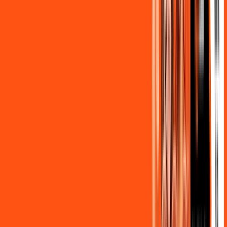
,
90
/MÊS
Contratar Agora
OS MELHORES APPS INCLUSOS NO
SEU
PLANO DE INTERNET
Clube Ligga
Ligga energy
Globoplay Anuncios
ligga play futebol 2