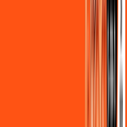
Assine Internet Fibra Ligga em
Almirante Tamandaré
A internet da Ligga em Almirante Tamandaré é muito rápida
para você navegar, assistir a vídeos, ver seus shows
preferidos, ouvir músicas e levar a sua experiência de jogo
online a outro nível. Clique em CONTRATAR AGORA, ou fale
com um de nossos consultores via WhatsApp, e mude de vez
para a Ligga Internet Banda Larga.
FALAR COM CONSULTOR