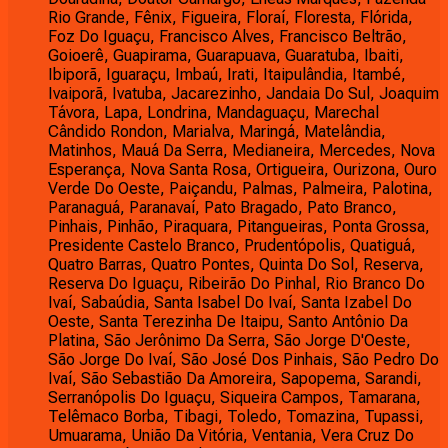
Rio Grande, Fênix, Figueira, Floraí, Floresta, Flórida,
Foz Do Iguaçu, Francisco Alves, Francisco Beltrão,
Goioerê, Guapirama, Guarapuava, Guaratuba, Ibaiti,
Ibiporã, Iguaraçu, Imbaú, Irati, Itaipulândia, Itambé,
Ivaiporã, Ivatuba, Jacarezinho, Jandaia Do Sul, Joaquim
Távora, Lapa, Londrina, Mandaguaçu, Marechal
Cândido Rondon, Marialva, Maringá, Matelândia,
Matinhos, Mauá Da Serra, Medianeira, Mercedes, Nova
Esperança, Nova Santa Rosa, Ortigueira, Ourizona, Ouro
Verde Do Oeste, Paiçandu, Palmas, Palmeira, Palotina,
Paranaguá, Paranavaí, Pato Bragado, Pato Branco,
Pinhais, Pinhão, Piraquara, Pitangueiras, Ponta Grossa,
Presidente Castelo Branco, Prudentópolis, Quatiguá,
Quatro Barras, Quatro Pontes, Quinta Do Sol, Reserva,
Reserva Do Iguaçu, Ribeirão Do Pinhal, Rio Branco Do
Ivaí, Sabaúdia, Santa Isabel Do Ivaí, Santa Izabel Do
Oeste, Santa Terezinha De Itaipu, Santo Antônio Da
Platina, São Jerônimo Da Serra, São Jorge D'Oeste,
São Jorge Do Ivaí, São José Dos Pinhais, São Pedro Do
Ivaí, São Sebastião Da Amoreira, Sapopema, Sarandi,
Serranópolis Do Iguaçu, Siqueira Campos, Tamarana,
Telêmaco Borba, Tibagi, Toledo, Tomazina, Tupassi,
Umuarama, União Da Vitória, Ventania, Vera Cruz Do