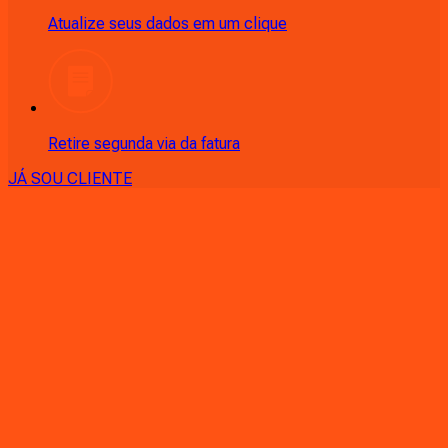
Atualize seus dados em um clique
Retire segunda via da fatura
JÁ SOU CLIENTE
CONSULTE RÁPIDO AS
CIDADES
ATENDIDAS
Clique em sua cidade abaixo e confira as melhores ofertas de
internet fibra da
Ligga
PR - Almirante Tamandaré
PR - Andirá
PR - Ângulo
PR -
Antonina
PR - Apucarana
PR - Arapongas
PR - Araucária
PR -
Astorga
PR - Atalaia
PR - Balsa Nova
PR - Bandeirantes
PR -
Bom Sucesso
PR - Cambé
PR - Cambira
PR - Campina Grande
do Sul
PR - Campo Largo
PR - Campo Magro
PR - Campo
Mourão
PR - Cândido de Abreu
PR - Carlópolis
PR -