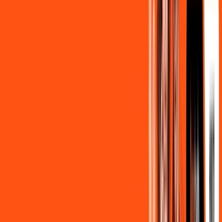
Por:
R$
139
,
90
/MÊS
Contratar Agora
500MB + MÓVEL 10GB
Por:
R$
129
,
80
/MÊS
Contratar Agora
800MB + HBO MAX
Por:
R$
139