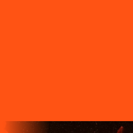
Oeste
PR - Santa Terezinha de Itaipu
PR - Santo Antônio da
Platina
PR - São Jerônimo da Serra
PR - São Jorge D'Oeste
PR
- São Jorge do Ivaí
PR - São José dos Pinhais
PR - São Pedro
do Ivaí
PR - São Sebastião da Amoreira
PR - Sapopema
PR -
Sarandi
PR - Serranópolis do Iguaçu
PR - Siqueira Campos
PR -
Tamarana
PR - Telêmaco Borba
PR - Tibagi
PR - Toledo
PR -
Tomazina
PR - Tupassi
PR - Umuarama
PR - União da Vitória
PR
- Ventania
PR - Vera Cruz do Oeste
PR - Verê
PR - Wenceslau
Braz
SC - Porto União
O FUTURO CHEGA ANTES PARA
QUEM TEM A LIGGA!
A LIGGA TELECOM TEM TECNOLOGIA 100% FIBRA
ÓPTICA, A REDE DE TRANSMISSÃO DE DADOS MAIS
VELOZ QUE EXISTE EM TODO O MUNDO. MAIS DE 60
MUNICÍPIOS NO PARANÁ CONTAM COM A ALTA
QUALIDADE, ESTABILIDADE E VELOCIDADE DE CONEXÃO
DA INTERNET BANDA EXTRALARGA DA LIGGA PARA SUAS
CASAS.