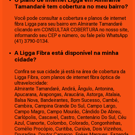
Tamandaré tem cobertura no meu bairro?
Você pode consultar a cobertura e planos de internet
fibra Ligga para seu bairro em Almirante Tamandaré
clicando em CONSULTAR COBERTURA no nosso site,
informando seu CEP e número, ou fale pelo WhatsApp
(41) 3790-0134.
A Ligga Fibra está disponível na minha
cidade?
Confira se sua cidade já está na área de cobertura da
Ligga Fibra, com planos de internet fibra óptica de
ultravelocidade:
Almirante Tamandaré, Andirá, Ângulo, Antonina,
Apucarana, Arapongas, Araucária, Astorga, Atalaia,
Balsa Nova, Bandeirantes, Bom Sucesso, Cambé,
Cambira, Campina Grande Do Sul, Campo Largo,
Campo Magro, Campo Mourão, Cândido De Abreu,
Carlópolis, Cascavel, Castro, Centenário Do Sul, Céu
Azul, Cianorte, Colombo, Colorado, Congonhinhas,
Cornélio Procópio, Curitiba, Curiúva, Dois Vizinhos,
Douradina, Doutor Camargo, Enéas Marques, Fazenda