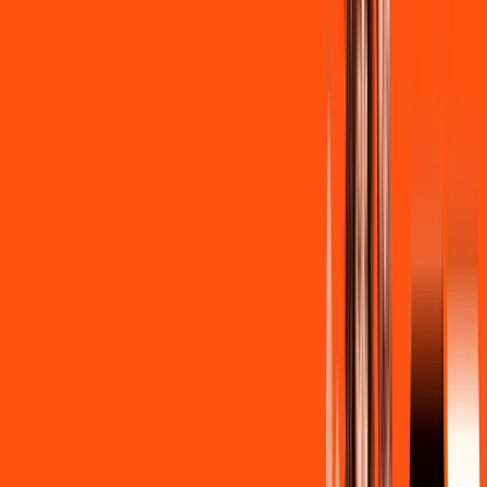
de
R$ 139,90
/mês
por:
R$
129
,
90
/MÊS
Contratar Agora
Contratar Agora
Consulte as ofertas
para o seu endereço!
CONSULTAR AGORA
CONFIRA OS COMBOS QUE
SELECIONAMOS PARA VOCÊ!
600MB + INNER LITE