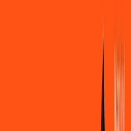
Você
Empresa
PR - Almirante Tamandaré
|
Área do cliente
Contratar pelo
WhatsApp
Chat On-line
Assine Internet Fibra Ligga em
Almirante Tamandaré – Planos
Imperdíveis, Ultra Velocidade e
Estabilidade
MELHOR OFERTA