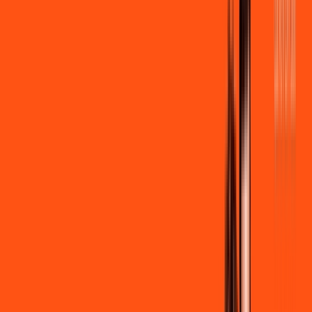
R$ 109,90
/mês
por:
R$
99
,
90
/MÊS
Contratar Agora
Contratar Agora
600 MEGA
INTERNET + STREAMING
Benefícios:
Instalação gratuita
Wi-Fi Grátis
Assinaturas inclusas: