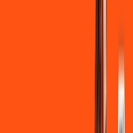
Clube Ligga
Ligga energy
*Confira as condições dessa oferta +
de
R$ 129,90
/mês
por:
R$
119
,
90
/MÊS
Contratar Agora
Contratar Agora
700 MEGA