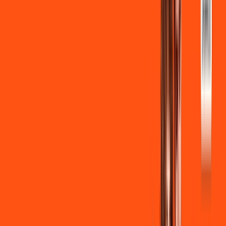
INTERNET + FUTEBOL
Benefícios:
Instalação gratuita
Wi-Fi Grátis
Assinaturas inclusas:
ligga play
Clube Ligga
Ligga energy
*Confira as condições dessa oferta +
de