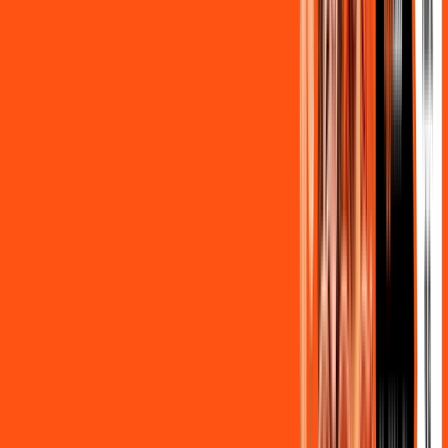
,
90
/MÊS
Contratar Agora
OS MELHORES APPS INCLUSOS NO
SEU
PLANO DE INTERNET
Clube Ligga
Ligga energy
Globoplay Anuncios
ligga play futebol 2