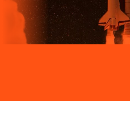
Site desenvolvido e publicado por PSP Intermediação De
Serviços LTDA I 17.082.481/0001-24. Parceiro autorizado
LIGGA. Uso da marca regulamentado. Todos os direitos
reservados.