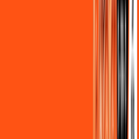
Assine Internet Fibra Ligga em
Castro
A internet da Ligga em Castro é muito rápida para você
navegar, assistir a vídeos, ver seus shows preferidos, ouvir
músicas e levar a sua experiência de jogo online a outro nível.
Clique em CONTRATAR AGORA, ou fale com um de nossos
consultores via WhatsApp, e mude de vez para a Ligga
Internet Banda Larga.
FALAR COM CONSULTOR