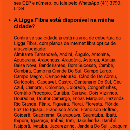
seu CEP e número, ou fale pelo WhatsApp (41) 3790-
0134.
A Ligga Fibra está disponível na minha
cidade?
Confira se sua cidade já está na área de cobertura da
Ligga Fibra, com planos de internet fibra óptica de
ultravelocidade:
Almirante Tamandaré, Andirá, Ângulo, Antonina,
Apucarana, Arapongas, Araucária, Astorga, Atalaia,
Balsa Nova, Bandeirantes, Bom Sucesso, Cambé,
Cambira, Campina Grande Do Sul, Campo Largo,
Campo Magro, Campo Mourão, Cândido De Abreu,
Carlópolis, Cascavel, Castro, Centenário Do Sul, Céu
Azul, Cianorte, Colombo, Colorado, Congonhinhas,
Cornélio Procópio, Curitiba, Curiúva, Dois Vizinhos,
Douradina, Doutor Camargo, Enéas Marques, Fazenda
Rio Grande, Fênix, Figueira, Floraí, Floresta, Flórida,
Foz Do Iguaçu, Francisco Alves, Francisco Beltrão,
Goioerê, Guapirama, Guarapuava, Guaratuba, Ibaiti,
Ibiporã, Iguaraçu, Imbaú, Irati, Itaipulândia, Itambé,
Ivaiporã, Ivatuba, Jacarezinho, Jandaia Do Sul, Joaquim