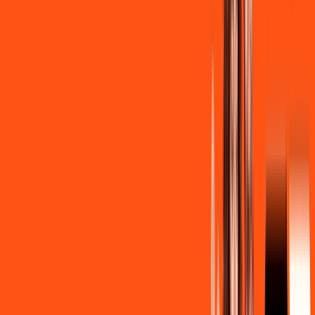
R$ 139,90
/mês
por:
R$
129
,
90
/MÊS
Contratar Agora
Contratar Agora
Consulte as ofertas
para o seu endereço!
CONSULTAR AGORA
CONFIRA OS COMBOS QUE
SELECIONAMOS PARA VOCÊ!
600MB + INNER LITE
Por:
R$