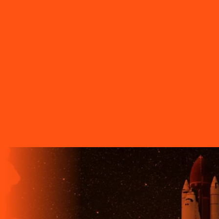
Tomazina
PR - Tupassi
PR - Umuarama
PR - União da Vitória
PR
- Ventania
PR - Vera Cruz do Oeste
PR - Verê
PR - Wenceslau
Braz
SC - Porto União
O FUTURO CHEGA ANTES PARA
QUEM TEM A LIGGA!
A LIGGA TELECOM TEM TECNOLOGIA 100% FIBRA
ÓPTICA, A REDE DE TRANSMISSÃO DE DADOS MAIS
VELOZ QUE EXISTE EM TODO O MUNDO. MAIS DE 60
MUNICÍPIOS NO PARANÁ CONTAM COM A ALTA
QUALIDADE, ESTABILIDADE E VELOCIDADE DE CONEXÃO
DA INTERNET BANDA EXTRALARGA DA LIGGA PARA SUAS
CASAS.