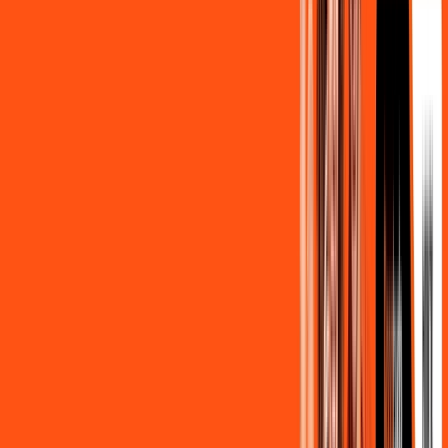
139
,
90
/MÊS
Contratar Agora
500MB + MÓVEL 10GB
Por:
R$
129
,
80
/MÊS
Contratar Agora
800MB + HBO MAX
Por:
R$
139