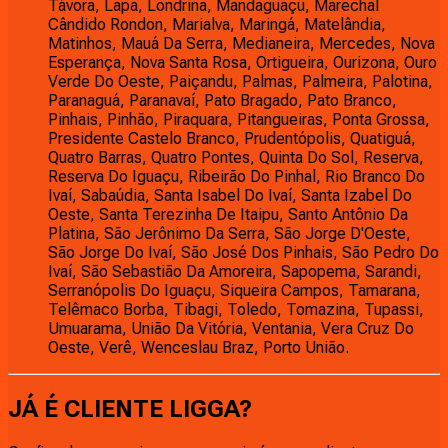
Távora, Lapa, Londrina, Mandaguaçu, Marechal
Cândido Rondon, Marialva, Maringá, Matelândia,
Matinhos, Mauá Da Serra, Medianeira, Mercedes, Nova
Esperança, Nova Santa Rosa, Ortigueira, Ourizona, Ouro
Verde Do Oeste, Paiçandu, Palmas, Palmeira, Palotina,
Paranaguá, Paranavaí, Pato Bragado, Pato Branco,
Pinhais, Pinhão, Piraquara, Pitangueiras, Ponta Grossa,
Presidente Castelo Branco, Prudentópolis, Quatiguá,
Quatro Barras, Quatro Pontes, Quinta Do Sol, Reserva,
Reserva Do Iguaçu, Ribeirão Do Pinhal, Rio Branco Do
Ivaí, Sabaúdia, Santa Isabel Do Ivaí, Santa Izabel Do
Oeste, Santa Terezinha De Itaipu, Santo Antônio Da
Platina, São Jerônimo Da Serra, São Jorge D'Oeste,
São Jorge Do Ivaí, São José Dos Pinhais, São Pedro Do
Ivaí, São Sebastião Da Amoreira, Sapopema, Sarandi,
Serranópolis Do Iguaçu, Siqueira Campos, Tamarana,
Telêmaco Borba, Tibagi, Toledo, Tomazina, Tupassi,
Umuarama, União Da Vitória, Ventania, Vera Cruz Do
Oeste, Verê, Wenceslau Braz, Porto União.
JÁ É CLIENTE
LIGGA
?