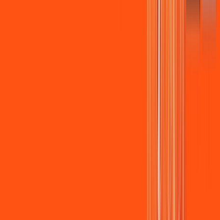
Assista filmes e séries em 4k sem interrupções