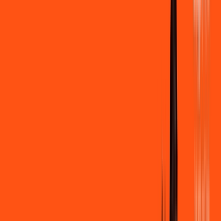
500 MEGA
INTERNET
Benefícios:
Instalação gratuita
Wi-Fi Grátis
Assinaturas inclusas:
Clube Ligga
Ligga energy
*Confira as condições dessa oferta +
de
R$ 109,90
/mês