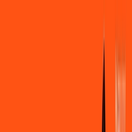
Você
Empresa
PR - Castro
|
Área do cliente
Contratar pelo
WhatsApp
Chat On-line
Assine Internet Fibra Ligga em
Castro – Planos Imperdíveis, Ultra
Velocidade e Estabilidade
MELHOR OFERTA