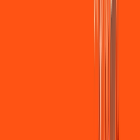
Wi-fi de alta performance para curtir e compartilhar à vontade