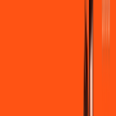
por:
R$
99
,
90
/MÊS
Contratar Agora
Contratar Agora
600 MEGA
INTERNET + STREAMING
Benefícios:
Instalação gratuita
Wi-Fi Grátis
Assinaturas inclusas:
Globoplay Anuncios