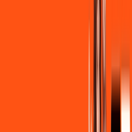
R$ 139,90
/mês
por:
R$
129
,
90
/MÊS
Contratar Agora
Contratar Agora
Consulte as ofertas
para o seu endereço!
CONSULTAR AGORA
CONFIRA OS COMBOS QUE
SELECIONAMOS PARA VOCÊ!
600MB + INNER LITE
Por:
R$