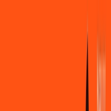
Você
Empresa
PR - Guaratuba
|
Área do cliente
Contratar pelo
WhatsApp
Chat On-line
Assine Internet Fibra Ligga em
Guaratuba – Planos Imperdíveis,
Ultra Velocidade e Estabilidade
MELHOR OFERTA