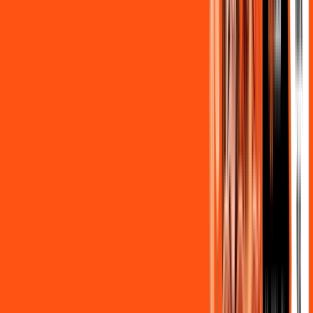
,
90
/MÊS
Contratar Agora
OS MELHORES APPS INCLUSOS NO
SEU
PLANO DE INTERNET
Clube Ligga
Ligga energy
Globoplay Anuncios
ligga play futebol 2