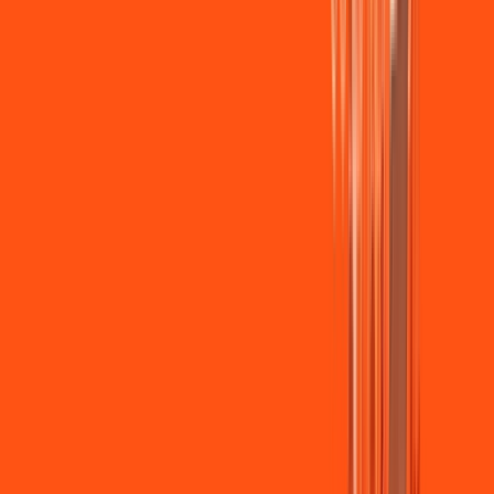
Wi-fi de alta performance para curtir e compartilhar à vontade