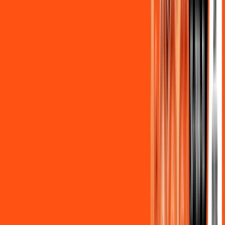
Assine Internet Fibra Ligga em
Guaratuba
A internet da Ligga em Guaratuba é muito rápida para você
navegar, assistir a vídeos, ver seus shows preferidos, ouvir
músicas e levar a sua experiência de jogo online a outro nível.
Clique em CONTRATAR AGORA, ou fale com um de nossos
consultores via WhatsApp, e mude de vez para a Ligga
Internet Banda Larga.
FALAR COM CONSULTOR