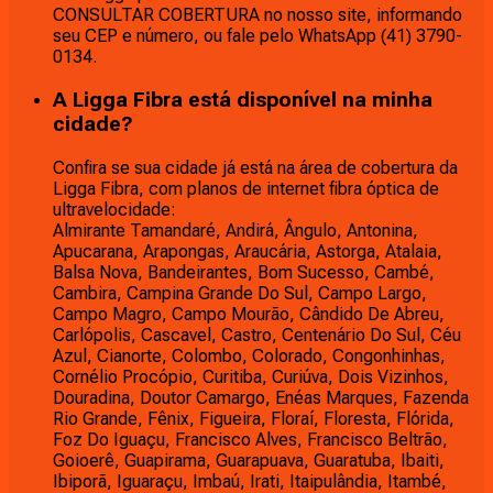
CONSULTAR COBERTURA no nosso site, informando
seu CEP e número, ou fale pelo WhatsApp (41) 3790-
0134.
A Ligga Fibra está disponível na minha
cidade?
Confira se sua cidade já está na área de cobertura da
Ligga Fibra, com planos de internet fibra óptica de
ultravelocidade:
Almirante Tamandaré, Andirá, Ângulo, Antonina,
Apucarana, Arapongas, Araucária, Astorga, Atalaia,
Balsa Nova, Bandeirantes, Bom Sucesso, Cambé,
Cambira, Campina Grande Do Sul, Campo Largo,
Campo Magro, Campo Mourão, Cândido De Abreu,
Carlópolis, Cascavel, Castro, Centenário Do Sul, Céu
Azul, Cianorte, Colombo, Colorado, Congonhinhas,
Cornélio Procópio, Curitiba, Curiúva, Dois Vizinhos,
Douradina, Doutor Camargo, Enéas Marques, Fazenda
Rio Grande, Fênix, Figueira, Floraí, Floresta, Flórida,
Foz Do Iguaçu, Francisco Alves, Francisco Beltrão,
Goioerê, Guapirama, Guarapuava, Guaratuba, Ibaiti,
Ibiporã, Iguaraçu, Imbaú, Irati, Itaipulândia, Itambé,