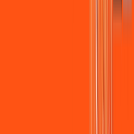
Assista filmes e séries em 4k sem interrupções