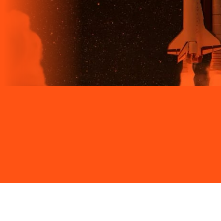
Site desenvolvido e publicado por PSP Intermediação De
Serviços LTDA I 17.082.481/0001-24. Parceiro autorizado
LIGGA. Uso da marca regulamentado. Todos os direitos
reservados.