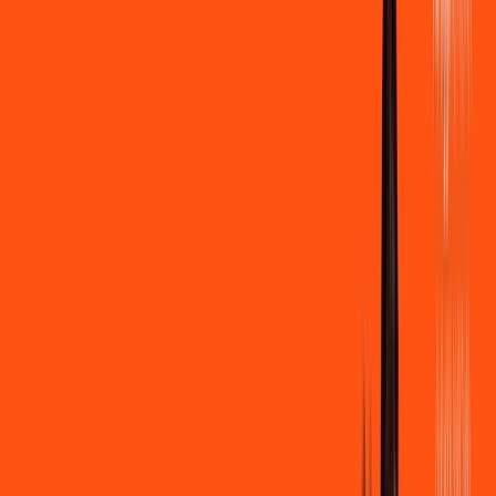
500 MEGA
INTERNET
Benefícios:
Instalação gratuita
Wi-Fi Grátis
Assinaturas inclusas:
Clube Ligga
Ligga energy
*Confira as condições dessa oferta +
de
R$ 109,90
/mês