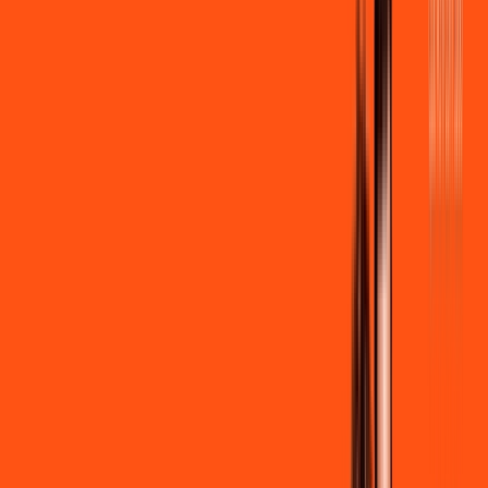
por:
R$
99
,
90
/MÊS
Contratar Agora
Contratar Agora
600 MEGA
INTERNET + STREAMING
Benefícios:
Instalação gratuita
Wi-Fi Grátis
Assinaturas inclusas:
Globoplay Anuncios