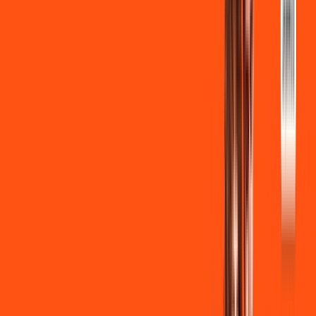
INTERNET + FUTEBOL
Benefícios:
Instalação gratuita
Wi-Fi Grátis
Assinaturas inclusas:
ligga play
Clube Ligga
Ligga energy
*Confira as condições dessa oferta +
de