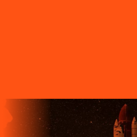
Tamarana
PR - Telêmaco Borba
PR - Tibagi
PR - Toledo
PR -
Tomazina
PR - Tupassi
PR - Umuarama
PR - União da Vitória
PR
- Ventania
PR - Vera Cruz do Oeste
PR - Verê
PR - Wenceslau
Braz
SC - Porto União
O FUTURO CHEGA ANTES PARA
QUEM TEM A LIGGA!
A LIGGA TELECOM TEM TECNOLOGIA 100% FIBRA
ÓPTICA, A REDE DE TRANSMISSÃO DE DADOS MAIS
VELOZ QUE EXISTE EM TODO O MUNDO. MAIS DE 60
MUNICÍPIOS NO PARANÁ CONTAM COM A ALTA
QUALIDADE, ESTABILIDADE E VELOCIDADE DE CONEXÃO
DA INTERNET BANDA EXTRALARGA DA LIGGA PARA SUAS
CASAS.