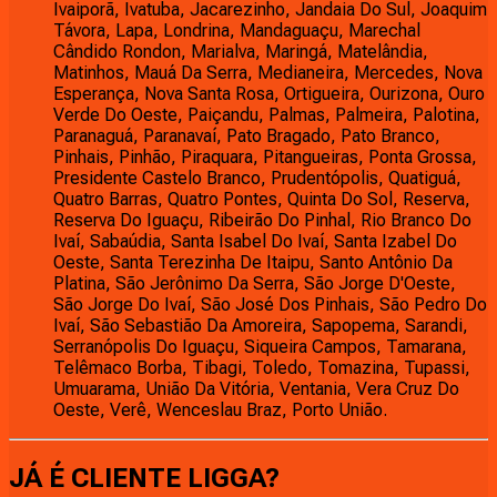
Ivaiporã, Ivatuba, Jacarezinho, Jandaia Do Sul, Joaquim
Távora, Lapa, Londrina, Mandaguaçu, Marechal
Cândido Rondon, Marialva, Maringá, Matelândia,
Matinhos, Mauá Da Serra, Medianeira, Mercedes, Nova
Esperança, Nova Santa Rosa, Ortigueira, Ourizona, Ouro
Verde Do Oeste, Paiçandu, Palmas, Palmeira, Palotina,
Paranaguá, Paranavaí, Pato Bragado, Pato Branco,
Pinhais, Pinhão, Piraquara, Pitangueiras, Ponta Grossa,
Presidente Castelo Branco, Prudentópolis, Quatiguá,
Quatro Barras, Quatro Pontes, Quinta Do Sol, Reserva,
Reserva Do Iguaçu, Ribeirão Do Pinhal, Rio Branco Do
Ivaí, Sabaúdia, Santa Isabel Do Ivaí, Santa Izabel Do
Oeste, Santa Terezinha De Itaipu, Santo Antônio Da
Platina, São Jerônimo Da Serra, São Jorge D'Oeste,
São Jorge Do Ivaí, São José Dos Pinhais, São Pedro Do
Ivaí, São Sebastião Da Amoreira, Sapopema, Sarandi,
Serranópolis Do Iguaçu, Siqueira Campos, Tamarana,
Telêmaco Borba, Tibagi, Toledo, Tomazina, Tupassi,
Umuarama, União Da Vitória, Ventania, Vera Cruz Do
Oeste, Verê, Wenceslau Braz, Porto União.
JÁ É CLIENTE
LIGGA
?