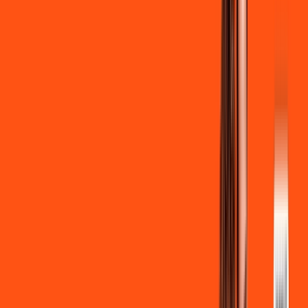
Clube Ligga
Ligga energy
*Confira as condições dessa oferta +
de
R$ 129,90
/mês
por:
R$
119
,
90
/MÊS
Contratar Agora
Contratar Agora
700 MEGA