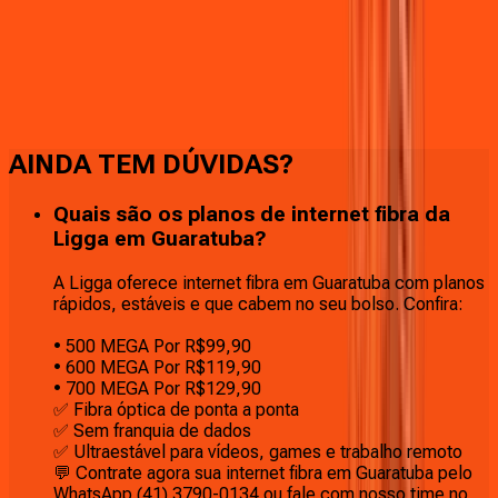
Faça downloads e uploads rápidos e sem quedas
AINDA TEM DÚVIDAS?
Quais são os planos de internet fibra da
Ligga em Guaratuba?
A Ligga oferece internet fibra em Guaratuba com planos
rápidos, estáveis e que cabem no seu bolso. Confira:
• 500 MEGA Por R$99,90
• 600 MEGA Por R$119,90
• 700 MEGA Por R$129,90
✅ Fibra óptica de ponta a ponta
✅ Sem franquia de dados
✅ Ultraestável para vídeos, games e trabalho remoto
💬 Contrate agora sua internet fibra em Guaratuba pelo
WhatsApp (41) 3790-0134 ou fale com nosso time no