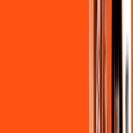
139
,
90
/MÊS
Contratar Agora
500MB + MÓVEL 10GB
Por:
R$
129
,
80
/MÊS
Contratar Agora
800MB + HBO MAX
Por:
R$
139