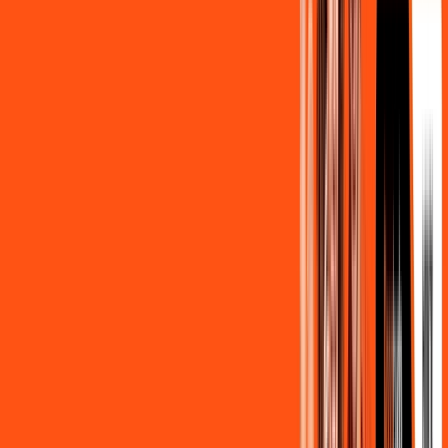
139
,
90
/MÊS
Contratar Agora
500MB + MÓVEL 10GB
Por:
R$
129
,
80
/MÊS
Contratar Agora
800MB + HBO MAX
Por:
R$
139