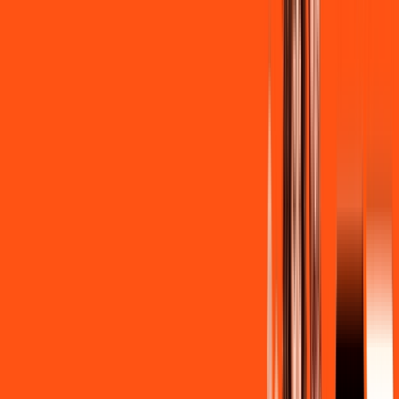
R$ 139,90
/mês
por:
R$
129
,
90
/MÊS
Contratar Agora
Contratar Agora
Consulte as ofertas
para o seu endereço!
CONSULTAR AGORA
CONFIRA OS COMBOS QUE
SELECIONAMOS PARA VOCÊ!
600MB + INNER LITE
Por:
R$