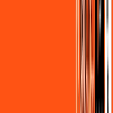
,
90
/MÊS
Contratar Agora
OS MELHORES APPS INCLUSOS NO
SEU
PLANO DE INTERNET
Clube Ligga
Ligga energy
Globoplay Anuncios
ligga play futebol 2