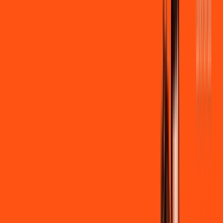
por:
R$
99
,
90
/MÊS
Contratar Agora
Contratar Agora
600 MEGA
INTERNET + STREAMING
Benefícios:
Instalação gratuita
Wi-Fi Grátis
Assinaturas inclusas:
Globoplay Anuncios