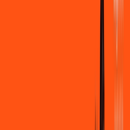
500 MEGA
INTERNET
Benefícios:
Instalação gratuita
Wi-Fi Grátis
Assinaturas inclusas:
Clube Ligga
Ligga energy
*Confira as condições dessa oferta +
de
R$ 109,90
/mês