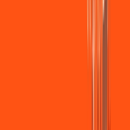
Wi-fi de alta performance para curtir e compartilhar à vontade