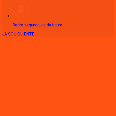
Retire segunda via da fatura
JÁ SOU CLIENTE
CONSULTE RÁPIDO AS
CIDADES
ATENDIDAS
Clique em sua cidade abaixo e confira as melhores ofertas de
internet fibra da
Ligga
PR - Almirante Tamandaré
PR - Andirá
PR - Ângulo
PR -
Antonina
PR - Apucarana
PR - Arapongas
PR - Araucária
PR -
Astorga
PR - Atalaia
PR - Balsa Nova
PR - Bandeirantes
PR -
Bom Sucesso
PR - Cambé
PR - Cambira
PR - Campina Grande
do Sul
PR - Campo Largo
PR - Campo Magro
PR - Campo
Mourão
PR - Cândido de Abreu
PR - Carlópolis
PR -
Cascavel
PR - Castro
PR - Centenário do Sul
PR - Céu Azul
PR -
Cianorte
PR - Colombo
PR - Colorado
PR - Congonhinhas
PR -