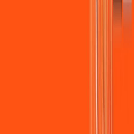
Assista filmes e séries em 4k sem interrupções