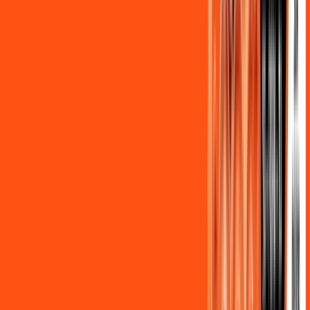
Assine Internet Fibra Ligga em
Matelândia
A internet da Ligga em Matelândia é muito rápida para você
navegar, assistir a vídeos, ver seus shows preferidos, ouvir
músicas e levar a sua experiência de jogo online a outro nível.
Clique em CONTRATAR AGORA, ou fale com um de nossos
consultores via WhatsApp, e mude de vez para a Ligga
Internet Banda Larga.
FALAR COM CONSULTOR