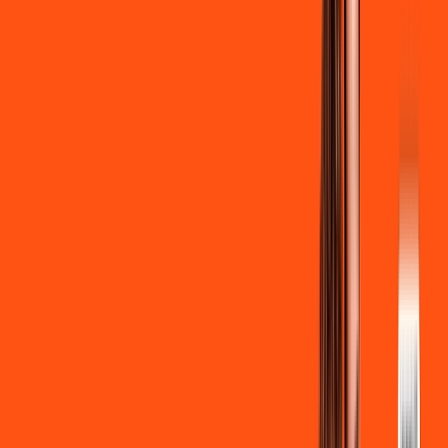
Clube Ligga
Ligga energy
*Confira as condições dessa oferta +
de
R$ 129,90
/mês
por:
R$
119
,
90
/MÊS
Contratar Agora
Contratar Agora
700 MEGA