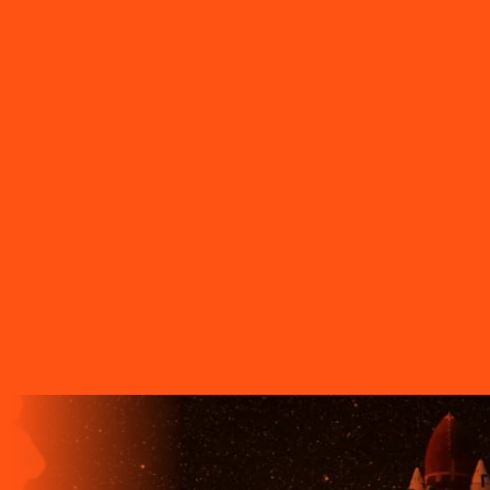
do Ivaí
PR - São Sebastião da Amoreira
PR - Sapopema
PR -
Sarandi
PR - Serranópolis do Iguaçu
PR - Siqueira Campos
PR -
Tamarana
PR - Telêmaco Borba
PR - Tibagi
PR - Toledo
PR -
Tomazina
PR - Tupassi
PR - Umuarama
PR - União da Vitória
PR
- Ventania
PR - Vera Cruz do Oeste
PR - Verê
PR - Wenceslau
Braz
SC - Porto União
O FUTURO CHEGA ANTES PARA
QUEM TEM A LIGGA!
A LIGGA TELECOM TEM TECNOLOGIA 100% FIBRA
ÓPTICA, A REDE DE TRANSMISSÃO DE DADOS MAIS
VELOZ QUE EXISTE EM TODO O MUNDO. MAIS DE 60
MUNICÍPIOS NO PARANÁ CONTAM COM A ALTA
QUALIDADE, ESTABILIDADE E VELOCIDADE DE CONEXÃO
DA INTERNET BANDA EXTRALARGA DA LIGGA PARA SUAS
CASAS.