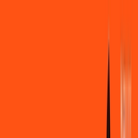
Você
Empresa
PR - Matelândia
|
Área do cliente
Contratar pelo
WhatsApp
Chat On-line
Assine Internet Fibra Ligga em
Matelândia – Planos Imperdíveis,
Ultra Velocidade e Estabilidade
MELHOR OFERTA