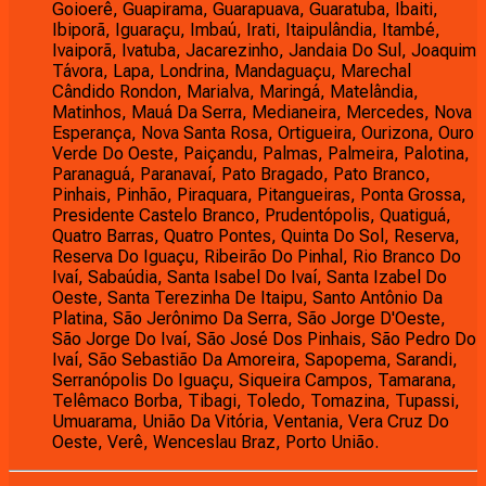
Goioerê, Guapirama, Guarapuava, Guaratuba, Ibaiti,
Ibiporã, Iguaraçu, Imbaú, Irati, Itaipulândia, Itambé,
Ivaiporã, Ivatuba, Jacarezinho, Jandaia Do Sul, Joaquim
Távora, Lapa, Londrina, Mandaguaçu, Marechal
Cândido Rondon, Marialva, Maringá, Matelândia,
Matinhos, Mauá Da Serra, Medianeira, Mercedes, Nova
Esperança, Nova Santa Rosa, Ortigueira, Ourizona, Ouro
Verde Do Oeste, Paiçandu, Palmas, Palmeira, Palotina,
Paranaguá, Paranavaí, Pato Bragado, Pato Branco,
Pinhais, Pinhão, Piraquara, Pitangueiras, Ponta Grossa,
Presidente Castelo Branco, Prudentópolis, Quatiguá,
Quatro Barras, Quatro Pontes, Quinta Do Sol, Reserva,
Reserva Do Iguaçu, Ribeirão Do Pinhal, Rio Branco Do
Ivaí, Sabaúdia, Santa Isabel Do Ivaí, Santa Izabel Do
Oeste, Santa Terezinha De Itaipu, Santo Antônio Da
Platina, São Jerônimo Da Serra, São Jorge D'Oeste,
São Jorge Do Ivaí, São José Dos Pinhais, São Pedro Do
Ivaí, São Sebastião Da Amoreira, Sapopema, Sarandi,
Serranópolis Do Iguaçu, Siqueira Campos, Tamarana,
Telêmaco Borba, Tibagi, Toledo, Tomazina, Tupassi,
Umuarama, União Da Vitória, Ventania, Vera Cruz Do
Oeste, Verê, Wenceslau Braz, Porto União.