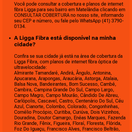
Você pode consultar a cobertura e planos de internet
fibra Ligga para seu bairro em Matelândia clicando em
CONSULTAR COBERTURA no nosso site, informando
seu CEP e número, ou fale pelo WhatsApp (41) 3790-
0134.
A Ligga Fibra está disponível na minha
cidade?
Confira se sua cidade já está na área de cobertura da
Ligga Fibra, com planos de internet fibra óptica de
ultravelocidade:
Almirante Tamandaré, Andirá, Ângulo, Antonina,
Apucarana, Arapongas, Araucária, Astorga, Atalaia,
Balsa Nova, Bandeirantes, Bom Sucesso, Cambé,
Cambira, Campina Grande Do Sul, Campo Largo,
Campo Magro, Campo Mourão, Cândido De Abreu,
Carlópolis, Cascavel, Castro, Centenário Do Sul, Céu
Azul, Cianorte, Colombo, Colorado, Congonhinhas,
Cornélio Procópio, Curitiba, Curiúva, Dois Vizinhos,
Douradina, Doutor Camargo, Enéas Marques, Fazenda
Rio Grande, Fênix, Figueira, Floraí, Floresta, Flórida,
Foz Do Iguaçu, Francisco Alves, Francisco Beltrão,