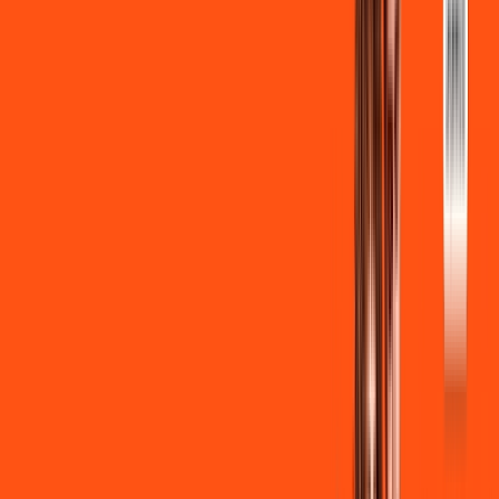
INTERNET + FUTEBOL
Benefícios:
Instalação gratuita
Wi-Fi Grátis
Assinaturas inclusas:
ligga play
Clube Ligga
Ligga energy
*Confira as condições dessa oferta +
de