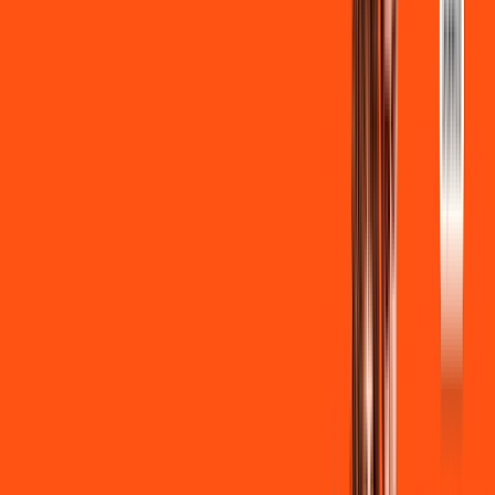
INTERNET + FUTEBOL
Benefícios:
Instalação gratuita
Wi-Fi Grátis
Assinaturas inclusas:
ligga play
Clube Ligga
Ligga energy
*Confira as condições dessa oferta +
de