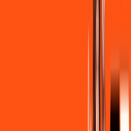
R$ 139,90
/mês
por:
R$
129
,
90
/MÊS
Contratar Agora
Contratar Agora
Consulte as ofertas
para o seu endereço!
CONSULTAR AGORA
CONFIRA OS COMBOS QUE
SELECIONAMOS PARA VOCÊ!
600MB + INNER LITE
Por:
R$