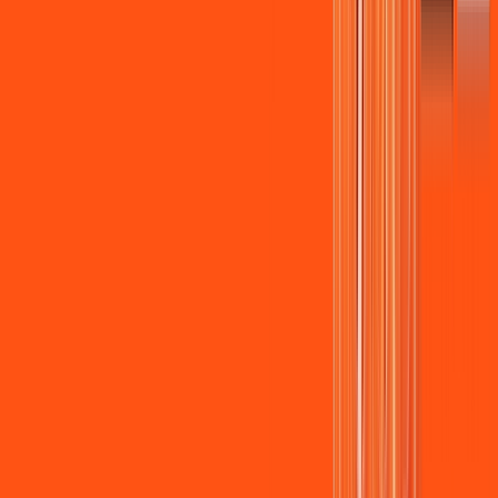
Assista filmes e séries em 4k sem interrupções