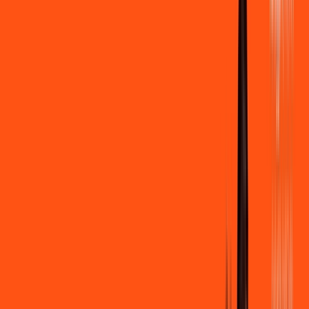
500 MEGA
INTERNET
Benefícios:
Instalação gratuita
Wi-Fi Grátis
Assinaturas inclusas:
Clube Ligga
Ligga energy
*Confira as condições dessa oferta +
de
R$ 109,90
/mês