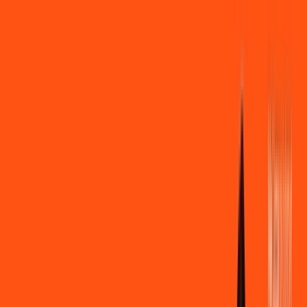
Você
Empresa
PR - Rio Branco do Ivaí
|
Área do cliente
Contratar pelo
WhatsApp
Chat On-line
Assine Internet Fibra Ligga em Rio
Branco do Ivaí – Planos Imperdíveis,
Ultra Velocidade e Estabilidade
MELHOR OFERTA