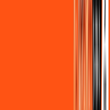
Assine Internet Fibra Ligga em Rio
Branco do Ivaí
A internet da Ligga em Rio Branco do Ivaí é muito rápida para
você navegar, assistir a vídeos, ver seus shows preferidos,
ouvir músicas e levar a sua experiência de jogo online a outro
nível. Clique em CONTRATAR AGORA, ou fale com um de
nossos consultores via WhatsApp, e mude de vez para a
Ligga Internet Banda Larga.
FALAR COM CONSULTOR