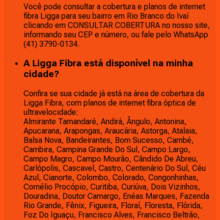
Você pode consultar a cobertura e planos de internet
fibra Ligga para seu bairro em Rio Branco do Ivaí
clicando em CONSULTAR COBERTURA no nosso site,
informando seu CEP e número, ou fale pelo WhatsApp
(41) 3790-0134.
A Ligga Fibra está disponível na minha
cidade?
Confira se sua cidade já está na área de cobertura da
Ligga Fibra, com planos de internet fibra óptica de
ultravelocidade:
Almirante Tamandaré, Andirá, Ângulo, Antonina,
Apucarana, Arapongas, Araucária, Astorga, Atalaia,
Balsa Nova, Bandeirantes, Bom Sucesso, Cambé,
Cambira, Campina Grande Do Sul, Campo Largo,
Campo Magro, Campo Mourão, Cândido De Abreu,
Carlópolis, Cascavel, Castro, Centenário Do Sul, Céu
Azul, Cianorte, Colombo, Colorado, Congonhinhas,
Cornélio Procópio, Curitiba, Curiúva, Dois Vizinhos,
Douradina, Doutor Camargo, Enéas Marques, Fazenda
Rio Grande, Fênix, Figueira, Floraí, Floresta, Flórida,
Foz Do Iguaçu, Francisco Alves, Francisco Beltrão,