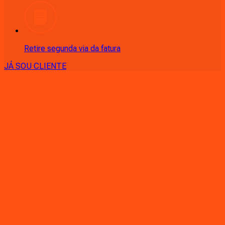
Retire segunda via da fatura
JÁ SOU CLIENTE
CONSULTE RÁPIDO AS
CIDADES
ATENDIDAS
Clique em sua cidade abaixo e confira as melhores ofertas de
internet fibra da
Ligga
PR - Almirante Tamandaré
PR - Andirá
PR - Ângulo
PR -
Antonina
PR - Apucarana
PR - Arapongas
PR - Araucária
PR -
Astorga
PR - Atalaia
PR - Balsa Nova
PR - Bandeirantes
PR -
Bom Sucesso
PR - Cambé
PR - Cambira
PR - Campina Grande
do Sul
PR - Campo Largo
PR - Campo Magro
PR - Campo
Mourão
PR - Cândido de Abreu
PR - Carlópolis
PR -
Cascavel
PR - Castro
PR - Centenário do Sul
PR - Céu Azul
PR -
Cianorte
PR - Colombo
PR - Colorado
PR - Congonhinhas
PR -