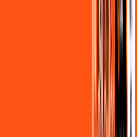
,
90
/MÊS
Contratar Agora
OS MELHORES APPS INCLUSOS NO
SEU
PLANO DE INTERNET
Clube Ligga
Ligga energy
Globoplay Anuncios
ligga play futebol 2