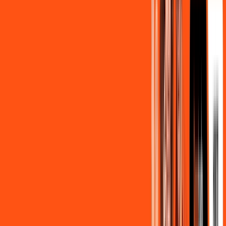
139
,
90
/MÊS
Contratar Agora
500MB + MÓVEL 10GB
Por:
R$
129
,
80
/MÊS
Contratar Agora
800MB + HBO MAX
Por:
R$
139