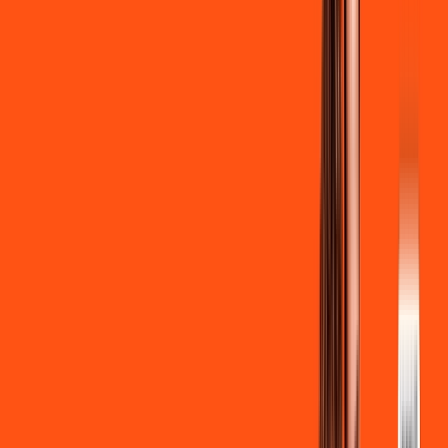
Clube Ligga
Ligga energy
*Confira as condições dessa oferta +
de
R$ 129,90
/mês
por:
R$
119
,
90
/MÊS
Contratar Agora
Contratar Agora
700 MEGA