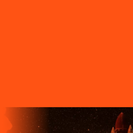
do Ivaí
PR - São Sebastião da Amoreira
PR - Sapopema
PR -
Sarandi
PR - Serranópolis do Iguaçu
PR - Siqueira Campos
PR -
Tamarana
PR - Telêmaco Borba
PR - Tibagi
PR - Toledo
PR -
Tomazina
PR - Tupassi
PR - Umuarama
PR - União da Vitória
PR
- Ventania
PR - Vera Cruz do Oeste
PR - Verê
PR - Wenceslau
Braz
SC - Porto União
O FUTURO CHEGA ANTES PARA
QUEM TEM A LIGGA!
A LIGGA TELECOM TEM TECNOLOGIA 100% FIBRA
ÓPTICA, A REDE DE TRANSMISSÃO DE DADOS MAIS
VELOZ QUE EXISTE EM TODO O MUNDO. MAIS DE 60
MUNICÍPIOS NO PARANÁ CONTAM COM A ALTA
QUALIDADE, ESTABILIDADE E VELOCIDADE DE CONEXÃO
DA INTERNET BANDA EXTRALARGA DA LIGGA PARA SUAS
CASAS.