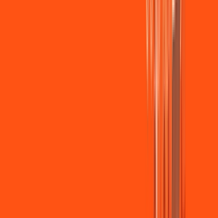
Wi-fi de alta performance para curtir e compartilhar à vontade