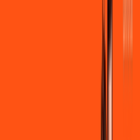
por:
R$
99
,
90
/MÊS
Contratar Agora
Contratar Agora
600 MEGA
INTERNET + STREAMING
Benefícios:
Instalação gratuita
Wi-Fi Grátis
Assinaturas inclusas:
Globoplay Anuncios