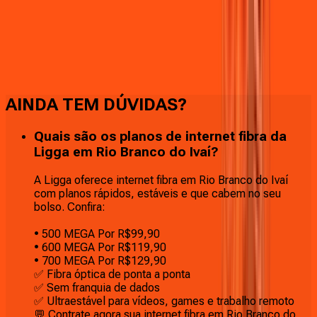
Faça downloads e uploads rápidos e sem quedas
AINDA TEM DÚVIDAS?
Quais são os planos de internet fibra da
Ligga em Rio Branco do Ivaí?
A Ligga oferece internet fibra em Rio Branco do Ivaí
com planos rápidos, estáveis e que cabem no seu
bolso. Confira:
• 500 MEGA Por R$99,90
• 600 MEGA Por R$119,90
• 700 MEGA Por R$129,90
✅ Fibra óptica de ponta a ponta
✅ Sem franquia de dados
✅ Ultraestável para vídeos, games e trabalho remoto
💬 Contrate agora sua internet fibra em Rio Branco do