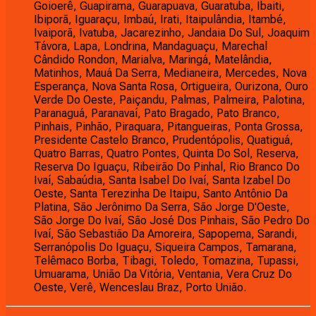
Goioerê, Guapirama, Guarapuava, Guaratuba, Ibaiti,
Ibiporã, Iguaraçu, Imbaú, Irati, Itaipulândia, Itambé,
Ivaiporã, Ivatuba, Jacarezinho, Jandaia Do Sul, Joaquim
Távora, Lapa, Londrina, Mandaguaçu, Marechal
Cândido Rondon, Marialva, Maringá, Matelândia,
Matinhos, Mauá Da Serra, Medianeira, Mercedes, Nova
Esperança, Nova Santa Rosa, Ortigueira, Ourizona, Ouro
Verde Do Oeste, Paiçandu, Palmas, Palmeira, Palotina,
Paranaguá, Paranavaí, Pato Bragado, Pato Branco,
Pinhais, Pinhão, Piraquara, Pitangueiras, Ponta Grossa,
Presidente Castelo Branco, Prudentópolis, Quatiguá,
Quatro Barras, Quatro Pontes, Quinta Do Sol, Reserva,
Reserva Do Iguaçu, Ribeirão Do Pinhal, Rio Branco Do
Ivaí, Sabaúdia, Santa Isabel Do Ivaí, Santa Izabel Do
Oeste, Santa Terezinha De Itaipu, Santo Antônio Da
Platina, São Jerônimo Da Serra, São Jorge D'Oeste,
São Jorge Do Ivaí, São José Dos Pinhais, São Pedro Do
Ivaí, São Sebastião Da Amoreira, Sapopema, Sarandi,
Serranópolis Do Iguaçu, Siqueira Campos, Tamarana,
Telêmaco Borba, Tibagi, Toledo, Tomazina, Tupassi,
Umuarama, União Da Vitória, Ventania, Vera Cruz Do
Oeste, Verê, Wenceslau Braz, Porto União.