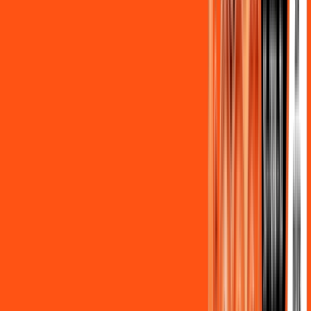
Assine Internet Fibra Ligga em
Paranavaí
A internet da Ligga em Paranavaí é muito rápida para você
navegar, assistir a vídeos, ver seus shows preferidos, ouvir
músicas e levar a sua experiência de jogo online a outro nível.
Clique em CONTRATAR AGORA, ou fale com um de nossos
consultores via WhatsApp, e mude de vez para a Ligga
Internet Banda Larga.
FALAR COM CONSULTOR