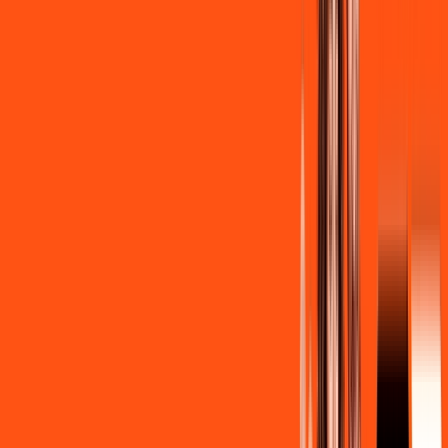
R$ 139,90
/mês
por:
R$
129
,
90
/MÊS
Contratar Agora
Contratar Agora
Consulte as ofertas
para o seu endereço!
CONSULTAR AGORA
CONFIRA OS COMBOS QUE
SELECIONAMOS PARA VOCÊ!
600MB + INNER LITE
Por:
R$