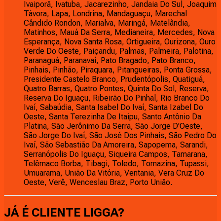
Ivaiporã, Ivatuba, Jacarezinho, Jandaia Do Sul, Joaquim
Távora, Lapa, Londrina, Mandaguaçu, Marechal
Cândido Rondon, Marialva, Maringá, Matelândia,
Matinhos, Mauá Da Serra, Medianeira, Mercedes, Nova
Esperança, Nova Santa Rosa, Ortigueira, Ourizona, Ouro
Verde Do Oeste, Paiçandu, Palmas, Palmeira, Palotina,
Paranaguá, Paranavaí, Pato Bragado, Pato Branco,
Pinhais, Pinhão, Piraquara, Pitangueiras, Ponta Grossa,
Presidente Castelo Branco, Prudentópolis, Quatiguá,
Quatro Barras, Quatro Pontes, Quinta Do Sol, Reserva,
Reserva Do Iguaçu, Ribeirão Do Pinhal, Rio Branco Do
Ivaí, Sabaúdia, Santa Isabel Do Ivaí, Santa Izabel Do
Oeste, Santa Terezinha De Itaipu, Santo Antônio Da
Platina, São Jerônimo Da Serra, São Jorge D'Oeste,
São Jorge Do Ivaí, São José Dos Pinhais, São Pedro Do
Ivaí, São Sebastião Da Amoreira, Sapopema, Sarandi,
Serranópolis Do Iguaçu, Siqueira Campos, Tamarana,
Telêmaco Borba, Tibagi, Toledo, Tomazina, Tupassi,
Umuarama, União Da Vitória, Ventania, Vera Cruz Do
Oeste, Verê, Wenceslau Braz, Porto União.
JÁ É CLIENTE
LIGGA
?