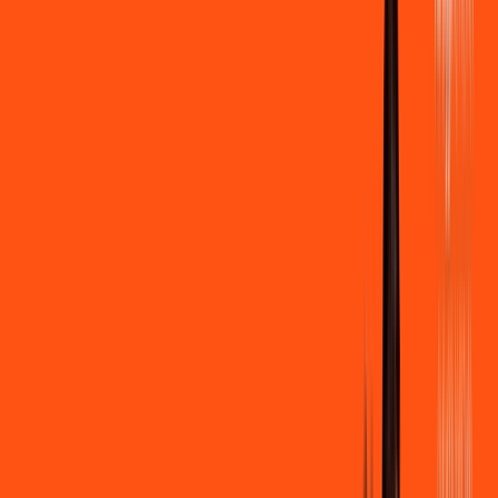
500 MEGA
INTERNET
Benefícios:
Instalação gratuita
Wi-Fi Grátis
Assinaturas inclusas:
Clube Ligga
Ligga energy
*Confira as condições dessa oferta +
de
R$ 109,90
/mês