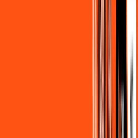
139
,
90
/MÊS
Contratar Agora
500MB + MÓVEL 10GB
Por:
R$
129
,
80
/MÊS
Contratar Agora
800MB + HBO MAX
Por:
R$
139