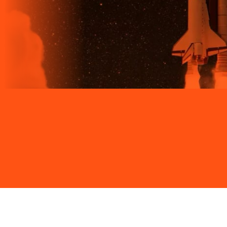
Site desenvolvido e publicado por PSP Intermediação De
Serviços LTDA I 17.082.481/0001-24. Parceiro autorizado
LIGGA. Uso da marca regulamentado. Todos os direitos
reservados.