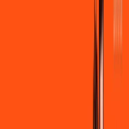
por:
R$
99
,
90
/MÊS
Contratar Agora
Contratar Agora
600 MEGA
INTERNET + STREAMING
Benefícios:
Instalação gratuita
Wi-Fi Grátis
Assinaturas inclusas:
Globoplay Anuncios