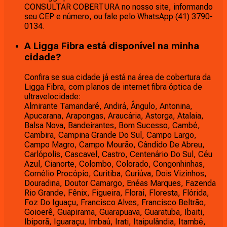
CONSULTAR COBERTURA no nosso site, informando
seu CEP e número, ou fale pelo WhatsApp (41) 3790-
0134.
A Ligga Fibra está disponível na minha
cidade?
Confira se sua cidade já está na área de cobertura da
Ligga Fibra, com planos de internet fibra óptica de
ultravelocidade:
Almirante Tamandaré, Andirá, Ângulo, Antonina,
Apucarana, Arapongas, Araucária, Astorga, Atalaia,
Balsa Nova, Bandeirantes, Bom Sucesso, Cambé,
Cambira, Campina Grande Do Sul, Campo Largo,
Campo Magro, Campo Mourão, Cândido De Abreu,
Carlópolis, Cascavel, Castro, Centenário Do Sul, Céu
Azul, Cianorte, Colombo, Colorado, Congonhinhas,
Cornélio Procópio, Curitiba, Curiúva, Dois Vizinhos,
Douradina, Doutor Camargo, Enéas Marques, Fazenda
Rio Grande, Fênix, Figueira, Floraí, Floresta, Flórida,
Foz Do Iguaçu, Francisco Alves, Francisco Beltrão,
Goioerê, Guapirama, Guarapuava, Guaratuba, Ibaiti,
Ibiporã, Iguaraçu, Imbaú, Irati, Itaipulândia, Itambé,