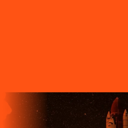
Tamarana
PR - Telêmaco Borba
PR - Tibagi
PR - Toledo
PR -
Tomazina
PR - Tupassi
PR - Umuarama
PR - União da Vitória
PR
- Ventania
PR - Vera Cruz do Oeste
PR - Verê
PR - Wenceslau
Braz
SC - Porto União
O FUTURO CHEGA ANTES PARA
QUEM TEM A LIGGA!
A LIGGA TELECOM TEM TECNOLOGIA 100% FIBRA
ÓPTICA, A REDE DE TRANSMISSÃO DE DADOS MAIS
VELOZ QUE EXISTE EM TODO O MUNDO. MAIS DE 60
MUNICÍPIOS NO PARANÁ CONTAM COM A ALTA
QUALIDADE, ESTABILIDADE E VELOCIDADE DE CONEXÃO
DA INTERNET BANDA EXTRALARGA DA LIGGA PARA SUAS
CASAS.