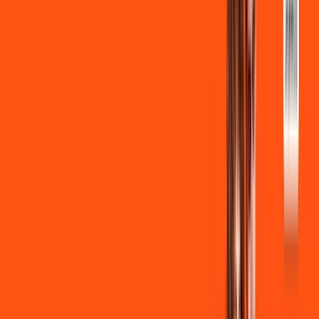
INTERNET + FUTEBOL
Benefícios:
Instalação gratuita
Wi-Fi Grátis
Assinaturas inclusas:
ligga play
Clube Ligga
Ligga energy
*Confira as condições dessa oferta +
de