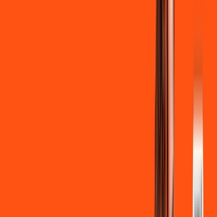
Clube Ligga
Ligga energy
*Confira as condições dessa oferta +
de
R$ 129,90
/mês
por:
R$
119
,
90
/MÊS
Contratar Agora
Contratar Agora
700 MEGA