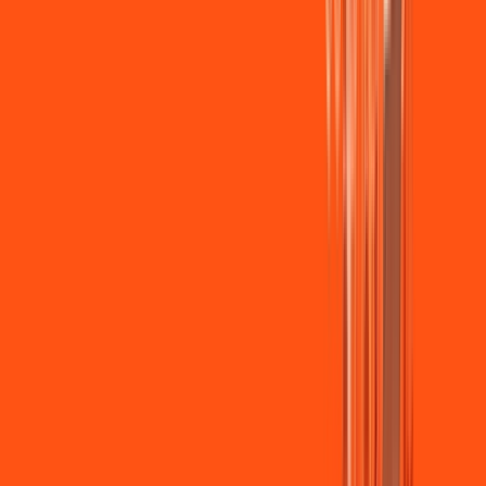
Wi-fi de alta performance para curtir e compartilhar à vontade