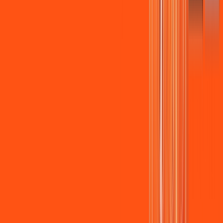
Assista filmes e séries em 4k sem interrupções