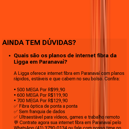
Faça downloads e uploads rápidos e sem quedas
AINDA TEM DÚVIDAS?
Quais são os planos de internet fibra da
Ligga em Paranavaí?
A Ligga oferece internet fibra em Paranavaí com planos
rápidos, estáveis e que cabem no seu bolso. Confira:
• 500 MEGA Por R$99,90
• 600 MEGA Por R$119,90
• 700 MEGA Por R$129,90
✅ Fibra óptica de ponta a ponta
✅ Sem franquia de dados
✅ Ultraestável para vídeos, games e trabalho remoto
💬 Contrate agora sua internet fibra em Paranavaí pelo
WhatsApp (41) 3790-0134 ou fale com nosso time no