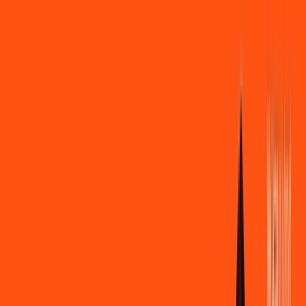
Você
Empresa
PR - Paranavaí
|
Área do cliente
Contratar pelo
WhatsApp
Chat On-line
Assine Internet Fibra Ligga em
Paranavaí – Planos Imperdíveis, Ultra
Velocidade e Estabilidade
MELHOR OFERTA