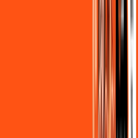
,
90
/MÊS
Contratar Agora
OS MELHORES APPS INCLUSOS NO
SEU
PLANO DE INTERNET
Clube Ligga
Ligga energy
Globoplay Anuncios
ligga play futebol 2