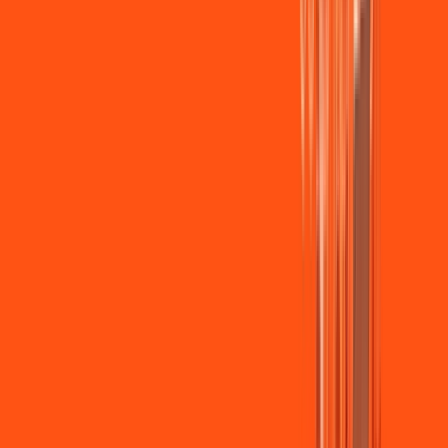
Wi-fi de alta performance para curtir e compartilhar à vontade