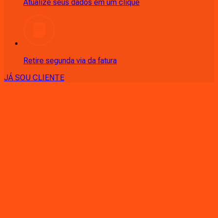
Atualize seus dados em um clique
Retire segunda via da fatura
JÁ SOU CLIENTE
CONSULTE RÁPIDO AS
CIDADES
ATENDIDAS
Clique em sua cidade abaixo e confira as melhores ofertas de
internet fibra da
Ligga
PR - Almirante Tamandaré
PR - Andirá
PR - Ângulo
PR -
Antonina
PR - Apucarana
PR - Arapongas
PR - Araucária
PR -
Astorga
PR - Atalaia
PR - Balsa Nova
PR - Bandeirantes
PR -
Bom Sucesso
PR - Cambé
PR - Cambira
PR - Campina Grande
do Sul
PR - Campo Largo
PR - Campo Magro
PR - Campo
Mourão
PR - Cândido de Abreu
PR - Carlópolis
PR -
Cascavel
PR - Castro
PR - Centenário do Sul
PR - Céu Azul
PR -