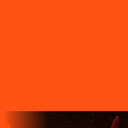
Platina
PR - São Jerônimo da Serra
PR - São Jorge D'Oeste
PR
- São Jorge do Ivaí
PR - São José dos Pinhais
PR - São Pedro
do Ivaí
PR - São Sebastião da Amoreira
PR - Sapopema
PR -
Sarandi
PR - Serranópolis do Iguaçu
PR - Siqueira Campos
PR -
Tamarana
PR - Telêmaco Borba
PR - Tibagi
PR - Toledo
PR -
Tomazina
PR - Tupassi
PR - Umuarama
PR - União da Vitória
PR
- Ventania
PR - Vera Cruz do Oeste
PR - Verê
PR - Wenceslau
Braz
SC - Porto União
O FUTURO CHEGA ANTES PARA
QUEM TEM A LIGGA!
A LIGGA TELECOM TEM TECNOLOGIA 100% FIBRA
ÓPTICA, A REDE DE TRANSMISSÃO DE DADOS MAIS
VELOZ QUE EXISTE EM TODO O MUNDO. MAIS DE 60
MUNICÍPIOS NO PARANÁ CONTAM COM A ALTA
QUALIDADE, ESTABILIDADE E VELOCIDADE DE CONEXÃO
DA INTERNET BANDA EXTRALARGA DA LIGGA PARA SUAS
CASAS.