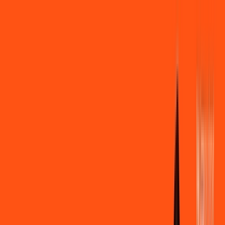
Você
Empresa
PR - Centenário do Sul
|
Área do cliente
Contratar pelo
WhatsApp
Chat On-line
Assine Internet Fibra Ligga em
Centenário do Sul – Planos
Imperdíveis, Ultra Velocidade e
Estabilidade
MELHOR OFERTA