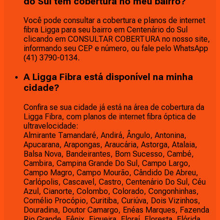
do Sul tem cobertura no meu bairro?
Você pode consultar a cobertura e planos de internet
fibra Ligga para seu bairro em Centenário do Sul
clicando em CONSULTAR COBERTURA no nosso site,
informando seu CEP e número, ou fale pelo WhatsApp
(41) 3790-0134.
A Ligga Fibra está disponível na minha
cidade?
Confira se sua cidade já está na área de cobertura da
Ligga Fibra, com planos de internet fibra óptica de
ultravelocidade:
Almirante Tamandaré, Andirá, Ângulo, Antonina,
Apucarana, Arapongas, Araucária, Astorga, Atalaia,
Balsa Nova, Bandeirantes, Bom Sucesso, Cambé,
Cambira, Campina Grande Do Sul, Campo Largo,
Campo Magro, Campo Mourão, Cândido De Abreu,
Carlópolis, Cascavel, Castro, Centenário Do Sul, Céu
Azul, Cianorte, Colombo, Colorado, Congonhinhas,
Cornélio Procópio, Curitiba, Curiúva, Dois Vizinhos,
Douradina, Doutor Camargo, Enéas Marques, Fazenda
Rio Grande, Fênix, Figueira, Floraí, Floresta, Flórida,