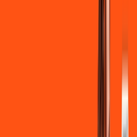
Globoplay Anuncios
Clube Ligga
Ligga energy
*Confira as condições dessa oferta +
de
R$ 129,90
/mês
por:
R$
119
,
90
/MÊS
Contratar Agora
Contratar Agora
700 MEGA