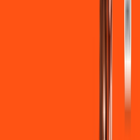
INTERNET + FUTEBOL
Benefícios:
Instalação gratuita
Wi-Fi Grátis
Assinaturas inclusas:
ligga play
Clube Ligga
Ligga energy
*Confira as condições dessa oferta +