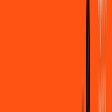
500 MEGA
INTERNET
Benefícios:
Instalação gratuita
Wi-Fi Grátis
Assinaturas inclusas:
Clube Ligga
Ligga energy
*Confira as condições dessa oferta +
de