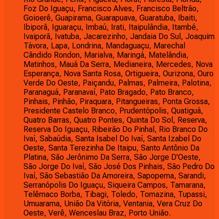
Foz Do Iguaçu, Francisco Alves, Francisco Beltrão,
Goioerê, Guapirama, Guarapuava, Guaratuba, Ibaiti,
Ibiporã, Iguaraçu, Imbaú, Irati, Itaipulândia, Itambé,
Ivaiporã, Ivatuba, Jacarezinho, Jandaia Do Sul, Joaquim
Távora, Lapa, Londrina, Mandaguaçu, Marechal
Cândido Rondon, Marialva, Maringá, Matelândia,
Matinhos, Mauá Da Serra, Medianeira, Mercedes, Nova
Esperança, Nova Santa Rosa, Ortigueira, Ourizona, Ouro
Verde Do Oeste, Paiçandu, Palmas, Palmeira, Palotina,
Paranaguá, Paranavaí, Pato Bragado, Pato Branco,
Pinhais, Pinhão, Piraquara, Pitangueiras, Ponta Grossa,
Presidente Castelo Branco, Prudentópolis, Quatiguá,
Quatro Barras, Quatro Pontes, Quinta Do Sol, Reserva,
Reserva Do Iguaçu, Ribeirão Do Pinhal, Rio Branco Do
Ivaí, Sabaúdia, Santa Isabel Do Ivaí, Santa Izabel Do
Oeste, Santa Terezinha De Itaipu, Santo Antônio Da
Platina, São Jerônimo Da Serra, São Jorge D'Oeste,
São Jorge Do Ivaí, São José Dos Pinhais, São Pedro Do
Ivaí, São Sebastião Da Amoreira, Sapopema, Sarandi,
Serranópolis Do Iguaçu, Siqueira Campos, Tamarana,
Telêmaco Borba, Tibagi, Toledo, Tomazina, Tupassi,
Umuarama, União Da Vitória, Ventania, Vera Cruz Do
Oeste, Verê, Wenceslau Braz, Porto União.