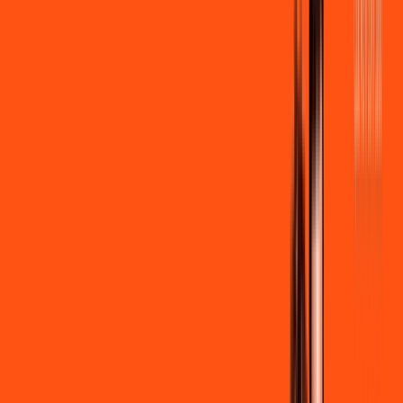
R$ 109,90
/mês
por:
R$
99
,
90
/MÊS
Contratar Agora
Contratar Agora
600 MEGA
INTERNET + STREAMING
Benefícios:
Instalação gratuita
Wi-Fi Grátis
Assinaturas inclusas: