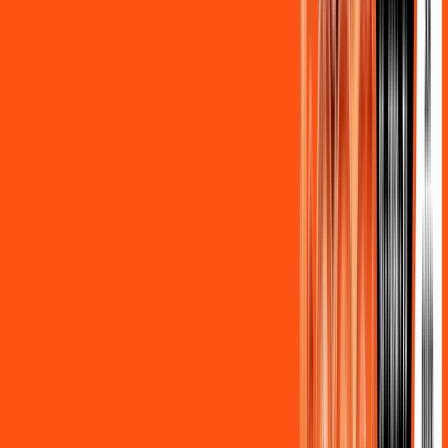
Assine Internet Fibra Ligga em
Centenário do Sul
A internet da Ligga em Centenário do Sul é muito rápida para
você navegar, assistir a vídeos, ver seus shows preferidos,
ouvir músicas e levar a sua experiência de jogo online a outro
nível. Clique em CONTRATAR AGORA, ou fale com um de
nossos consultores via WhatsApp, e mude de vez para a
Ligga Internet Banda Larga.
FALAR COM CONSULTOR