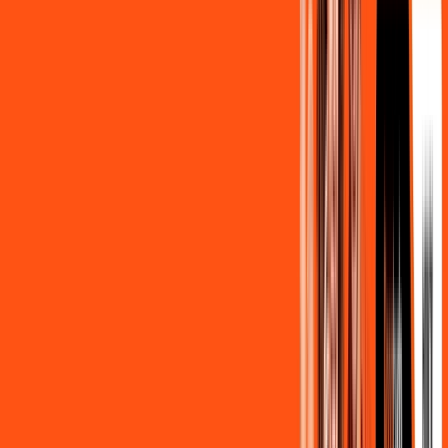
Por:
R$
139
,
90
/MÊS
Contratar Agora
500MB + MÓVEL 10GB
Por:
R$
129
,
80
/MÊS
Contratar Agora
800MB + HBO MAX
Por:
R$
139