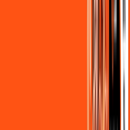
,
90
/MÊS
Contratar Agora
OS MELHORES APPS INCLUSOS NO
SEU
PLANO DE INTERNET
Clube Ligga
Ligga energy
Globoplay Anuncios
ligga play futebol 2