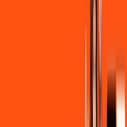
de
R$ 139,90
/mês
por:
R$
129
,
90
/MÊS
Contratar Agora
Contratar Agora
Consulte as ofertas
para o seu endereço!
CONSULTAR AGORA
CONFIRA OS COMBOS QUE
SELECIONAMOS PARA VOCÊ!
600MB + INNER LITE