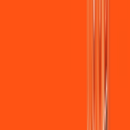
Assista filmes e séries em 4k sem interrupções