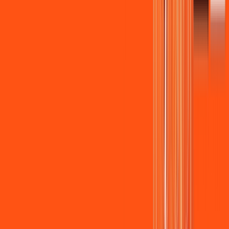
Wi-fi de alta performance para curtir e compartilhar à vontade