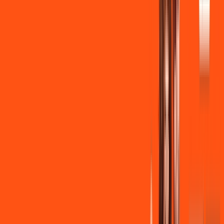
Instalação + Wi-Fi gratuito
350 Mega de Upload
Assinaturas inclusas:
Clube Ligga
Ligga energy
*Confira as condições dessa oferta +
de
R$ 149,90
/mês
por:
R$
139
,
90
/MÊS