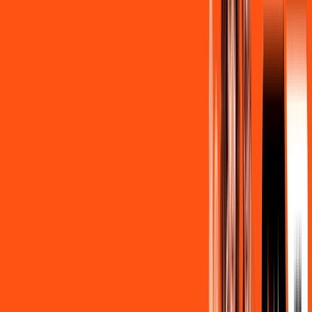
Contratar Agora
Contratar Agora
OS MELHORES APPS INCLUSOS NO
SEU
PLANO DE INTERNET
Clube Ligga
Ligga energy
Assine Internet Fibra Ligga em
Tomazina
A internet da Ligga em Tomazina é muito rápida para você
navegar, assistir a vídeos, ver seus shows preferidos, ouvir
músicas e levar a sua experiência de jogo online a outro nível.
Clique em CONTRATAR AGORA, ou fale com um de nossos
consultores via WhatsApp, e mude de vez para a Ligga
Internet Banda Larga.