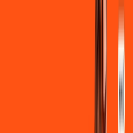
Ligga energy
*Confira as condições dessa oferta +
de
R$ 129,90
/mês
por:
R$
119
,
90
/MÊS
Contratar Agora
Contratar Agora
700 MEGA
INTERNET
Benefícios: