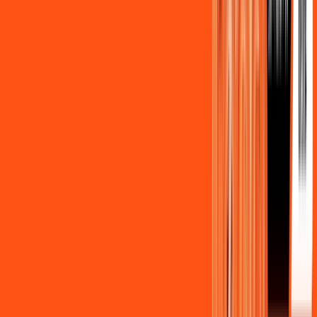
Assista filmes e séries em 4k sem interrupções