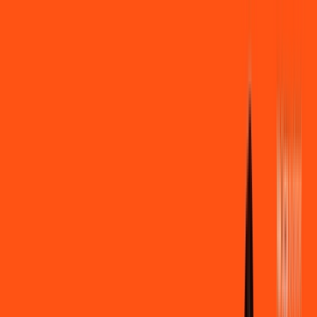
Você
Empresa
PR - Tomazina
|
Área do cliente
Contratar pelo
WhatsApp
Chat On-line
Assine Internet Fibra Ligga em
Tomazina – Planos Imperdíveis, Ultra
Velocidade e Estabilidade
MELHOR OFERTA