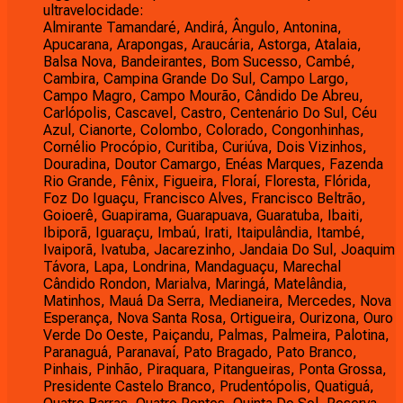
ultravelocidade:
Almirante Tamandaré, Andirá, Ângulo, Antonina,
Apucarana, Arapongas, Araucária, Astorga, Atalaia,
Balsa Nova, Bandeirantes, Bom Sucesso, Cambé,
Cambira, Campina Grande Do Sul, Campo Largo,
Campo Magro, Campo Mourão, Cândido De Abreu,
Carlópolis, Cascavel, Castro, Centenário Do Sul, Céu
Azul, Cianorte, Colombo, Colorado, Congonhinhas,
Cornélio Procópio, Curitiba, Curiúva, Dois Vizinhos,
Douradina, Doutor Camargo, Enéas Marques, Fazenda
Rio Grande, Fênix, Figueira, Floraí, Floresta, Flórida,
Foz Do Iguaçu, Francisco Alves, Francisco Beltrão,
Goioerê, Guapirama, Guarapuava, Guaratuba, Ibaiti,
Ibiporã, Iguaraçu, Imbaú, Irati, Itaipulândia, Itambé,
Ivaiporã, Ivatuba, Jacarezinho, Jandaia Do Sul, Joaquim
Távora, Lapa, Londrina, Mandaguaçu, Marechal
Cândido Rondon, Marialva, Maringá, Matelândia,
Matinhos, Mauá Da Serra, Medianeira, Mercedes, Nova
Esperança, Nova Santa Rosa, Ortigueira, Ourizona, Ouro
Verde Do Oeste, Paiçandu, Palmas, Palmeira, Palotina,
Paranaguá, Paranavaí, Pato Bragado, Pato Branco,
Pinhais, Pinhão, Piraquara, Pitangueiras, Ponta Grossa,
Presidente Castelo Branco, Prudentópolis, Quatiguá,