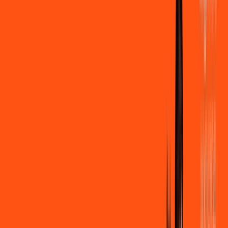
500 MEGA
INTERNET
Benefícios:
Instalação + Wi-Fi gratuito
250 Mega de Upload
Assinaturas inclusas:
Clube Ligga
Ligga energy
*Confira as condições dessa oferta +
de
R$ 109,90
/mês