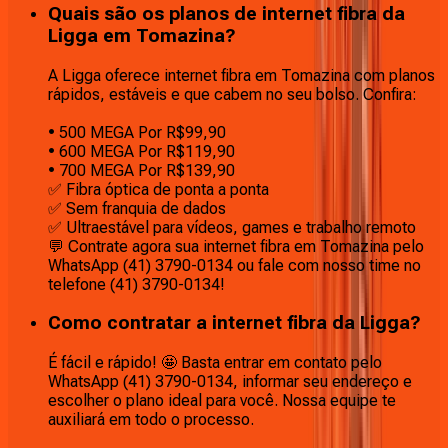
Quais são os planos de internet fibra da
Ligga em Tomazina?
A Ligga oferece internet fibra em Tomazina com planos
rápidos, estáveis e que cabem no seu bolso. Confira:
• 500 MEGA Por R$99,90
• 600 MEGA Por R$119,90
• 700 MEGA Por R$139,90
✅ Fibra óptica de ponta a ponta
✅ Sem franquia de dados
✅ Ultraestável para vídeos, games e trabalho remoto
💬 Contrate agora sua internet fibra em Tomazina pelo
WhatsApp (41) 3790-0134 ou fale com nosso time no
telefone (41) 3790-0134!
Como contratar a internet fibra da Ligga?
É fácil e rápido! 🤩 Basta entrar em contato pelo
WhatsApp (41) 3790-0134, informar seu endereço e
escolher o plano ideal para você. Nossa equipe te
auxiliará em todo o processo.