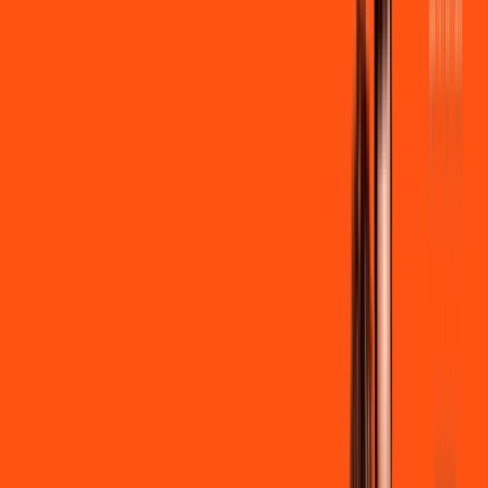
por:
R$
99
,
90
/MÊS
Contratar Agora
Contratar Agora
600 MEGA
INTERNET
Benefícios:
Instalação + Wi-Fi gratuito
300 Mega de Upload
Assinaturas inclusas:
Clube Ligga