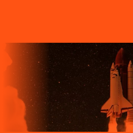
A LIGGA TELECOM TEM TECNOLOGIA 100% FIBRA
ÓPTICA, A REDE DE TRANSMISSÃO DE DADOS MAIS
VELOZ QUE EXISTE EM TODO O MUNDO. MAIS DE 60
MUNICÍPIOS NO PARANÁ CONTAM COM A ALTA
QUALIDADE, ESTABILIDADE E VELOCIDADE DE CONEXÃO
DA INTERNET BANDA EXTRALARGA DA LIGGA PARA SUAS
CASAS.