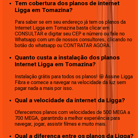
Tem cobertura dos planos de internet
Ligga em Tomazina?
Para saber se em seu endereço já tem os planos da
Internet Ligga em Tomazina basta clicar em
CONSULTAR e digitar seu CEP e número ou fale no
Whatsapp com um de nossos consultores, clicando no
botão do whatsapp ou CONTRATAR AGORA.
Quanto custa a instalação dos planos
Internet Ligga em Tomazina?
Instalação grátis para todos os planos! 🤩 Assine Ligga
Fibra e comece a navegar na velocidade da luz sem
pagar nada a mais por isso.
Qual a velocidade da internet da Ligga?
Oferecemos planos com velocidades de 500 MEGA a
700 MEGA, garantindo a melhor experiência para
navegar, jogar, assistir filmes e muito mais.
Qual a diferença entre os planos da Ligga?