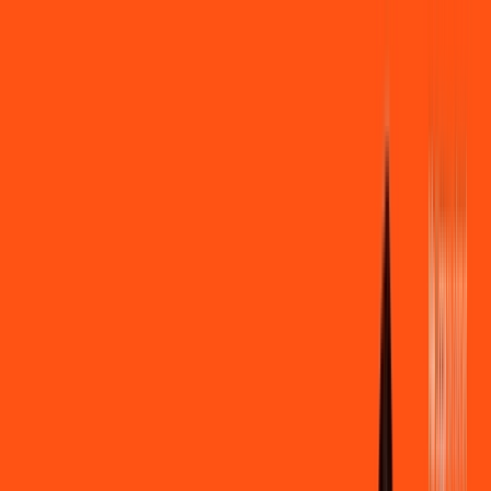
Você
Empresa
PR - São Jorge D'Oeste
|
Área do cliente
Contratar pelo
WhatsApp
Chat On-line
Assine Internet Fibra Ligga em São
Jorge D'Oeste – Planos Imperdíveis,
Ultra Velocidade e Estabilidade
MELHOR OFERTA