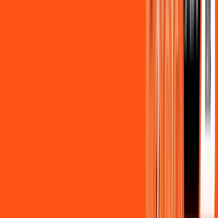
Assista filmes e séries em 4k sem interrupções