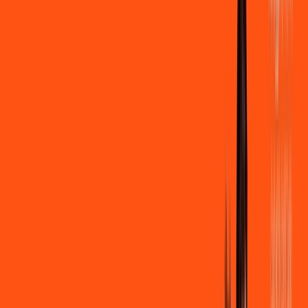
500 MEGA
INTERNET
Benefícios:
Instalação + Wi-Fi gratuito
250 Mega de Upload
Assinaturas inclusas:
Clube Ligga
Ligga energy
*Confira as condições dessa oferta +
de
R$ 109,90
/mês