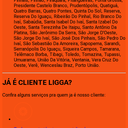
Pinhais, Pinhão, Piraquara, Pitangueiras, Ponta Grossa,
Presidente Castelo Branco, Prudentópolis, Quatiguá,
Quatro Barras, Quatro Pontes, Quinta Do Sol, Reserva,
Reserva Do Iguaçu, Ribeirão Do Pinhal, Rio Branco Do
Ivaí, Sabaúdia, Santa Isabel Do Ivaí, Santa Izabel Do
Oeste, Santa Terezinha De Itaipu, Santo Antônio Da
Platina, São Jerônimo Da Serra, São Jorge D'Oeste,
São Jorge Do Ivaí, São José Dos Pinhais, São Pedro Do
Ivaí, São Sebastião Da Amoreira, Sapopema, Sarandi,
Serranópolis Do Iguaçu, Siqueira Campos, Tamarana,
Telêmaco Borba, Tibagi, Toledo, Tomazina, Tupassi,
Umuarama, União Da Vitória, Ventania, Vera Cruz Do
Oeste, Verê, Wenceslau Braz, Porto União.
JÁ É CLIENTE
LIGGA
?
Confira alguns serviços pra quem ja é nosso cliente: