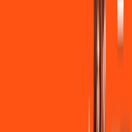
Instalação + Wi-Fi gratuito
350 Mega de Upload
Assinaturas inclusas:
Clube Ligga
Ligga energy
*Confira as condições dessa oferta +
de
R$ 149,90
/mês
por:
R$
139
,
90
/MÊS