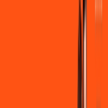
por:
R$
99
,
90
/MÊS
Contratar Agora
Contratar Agora
600 MEGA
INTERNET
Benefícios:
Instalação + Wi-Fi gratuito
300 Mega de Upload
Assinaturas inclusas:
Clube Ligga