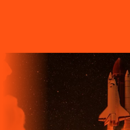
A LIGGA TELECOM TEM TECNOLOGIA 100% FIBRA
ÓPTICA, A REDE DE TRANSMISSÃO DE DADOS MAIS
VELOZ QUE EXISTE EM TODO O MUNDO. MAIS DE 60
MUNICÍPIOS NO PARANÁ CONTAM COM A ALTA
QUALIDADE, ESTABILIDADE E VELOCIDADE DE CONEXÃO
DA INTERNET BANDA EXTRALARGA DA LIGGA PARA SUAS
CASAS.