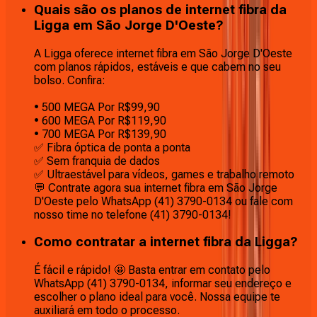
Quais são os planos de internet fibra da
Ligga em São Jorge D'Oeste?
A Ligga oferece internet fibra em São Jorge D'Oeste
com planos rápidos, estáveis e que cabem no seu
bolso. Confira:
• 500 MEGA Por R$99,90
• 600 MEGA Por R$119,90
• 700 MEGA Por R$139,90
✅ Fibra óptica de ponta a ponta
✅ Sem franquia de dados
✅ Ultraestável para vídeos, games e trabalho remoto
💬 Contrate agora sua internet fibra em São Jorge
D'Oeste pelo WhatsApp (41) 3790-0134 ou fale com
nosso time no telefone (41) 3790-0134!
Como contratar a internet fibra da Ligga?
É fácil e rápido! 🤩 Basta entrar em contato pelo
WhatsApp (41) 3790-0134, informar seu endereço e
escolher o plano ideal para você. Nossa equipe te
auxiliará em todo o processo.