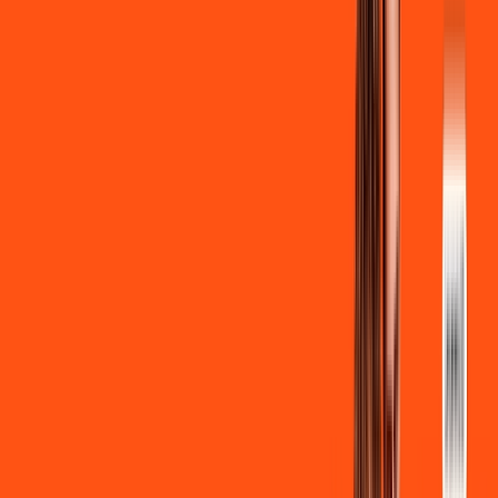
Ligga energy
*Confira as condições dessa oferta +
de
R$ 129,90
/mês
por:
R$
119
,
90
/MÊS
Contratar Agora
Contratar Agora
700 MEGA
INTERNET
Benefícios: