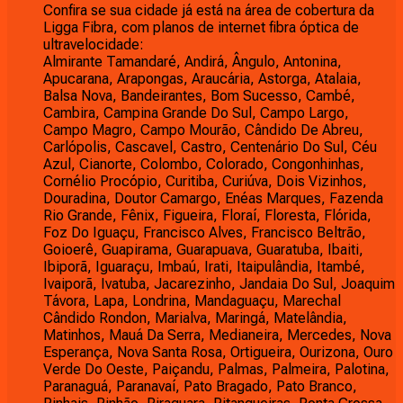
Confira se sua cidade já está na área de cobertura da
Ligga Fibra, com planos de internet fibra óptica de
ultravelocidade:
Almirante Tamandaré, Andirá, Ângulo, Antonina,
Apucarana, Arapongas, Araucária, Astorga, Atalaia,
Balsa Nova, Bandeirantes, Bom Sucesso, Cambé,
Cambira, Campina Grande Do Sul, Campo Largo,
Campo Magro, Campo Mourão, Cândido De Abreu,
Carlópolis, Cascavel, Castro, Centenário Do Sul, Céu
Azul, Cianorte, Colombo, Colorado, Congonhinhas,
Cornélio Procópio, Curitiba, Curiúva, Dois Vizinhos,
Douradina, Doutor Camargo, Enéas Marques, Fazenda
Rio Grande, Fênix, Figueira, Floraí, Floresta, Flórida,
Foz Do Iguaçu, Francisco Alves, Francisco Beltrão,
Goioerê, Guapirama, Guarapuava, Guaratuba, Ibaiti,
Ibiporã, Iguaraçu, Imbaú, Irati, Itaipulândia, Itambé,
Ivaiporã, Ivatuba, Jacarezinho, Jandaia Do Sul, Joaquim
Távora, Lapa, Londrina, Mandaguaçu, Marechal
Cândido Rondon, Marialva, Maringá, Matelândia,
Matinhos, Mauá Da Serra, Medianeira, Mercedes, Nova
Esperança, Nova Santa Rosa, Ortigueira, Ourizona, Ouro
Verde Do Oeste, Paiçandu, Palmas, Palmeira, Palotina,
Paranaguá, Paranavaí, Pato Bragado, Pato Branco,