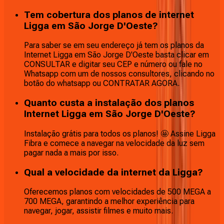
Tem cobertura dos planos de internet
Ligga em São Jorge D'Oeste?
Para saber se em seu endereço já tem os planos da
Internet Ligga em São Jorge D'Oeste basta clicar em
CONSULTAR e digitar seu CEP e número ou fale no
Whatsapp com um de nossos consultores, clicando no
botão do whatsapp ou CONTRATAR AGORA.
Quanto custa a instalação dos planos
Internet Ligga em São Jorge D'Oeste?
Instalação grátis para todos os planos! 🤩 Assine Ligga
Fibra e comece a navegar na velocidade da luz sem
pagar nada a mais por isso.
Qual a velocidade da internet da Ligga?
Oferecemos planos com velocidades de 500 MEGA a
700 MEGA, garantindo a melhor experiência para
navegar, jogar, assistir filmes e muito mais.