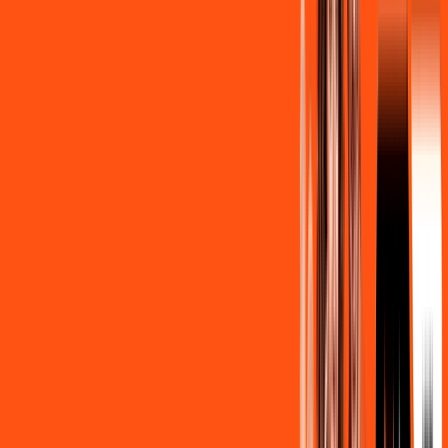
Contratar Agora
Contratar Agora
OS MELHORES APPS INCLUSOS NO
SEU
PLANO DE INTERNET
Clube Ligga
Ligga energy
Assine Internet Fibra Ligga em São
Jorge D'Oeste
A internet da Ligga em São Jorge D'Oeste é muito rápida para
você navegar, assistir a vídeos, ver seus shows preferidos,
ouvir músicas e levar a sua experiência de jogo online a outro
nível. Clique em CONTRATAR AGORA, ou fale com um de
nossos consultores via WhatsApp, e mude de vez para a
Ligga Internet Banda Larga.