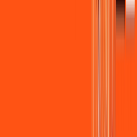
Wi-fi de alta performance para curtir e compartilhar à vontade