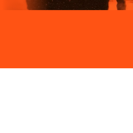
Site desenvolvido e publicado por PSP Intermediação De
Serviços LTDA I 17.082.481/0001-24. Parceiro autorizado
LIGGA. Uso da marca regulamentado. Todos os direitos
reservados.