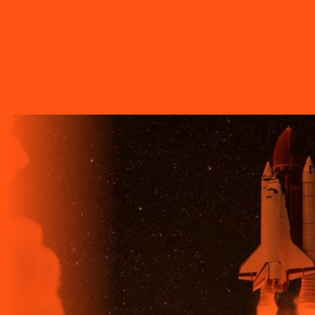
A LIGGA TELECOM TEM TECNOLOGIA 100% FIBRA
ÓPTICA, A REDE DE TRANSMISSÃO DE DADOS MAIS
VELOZ QUE EXISTE EM TODO O MUNDO. MAIS DE 60
MUNICÍPIOS NO PARANÁ CONTAM COM A ALTA
QUALIDADE, ESTABILIDADE E VELOCIDADE DE CONEXÃO
DA INTERNET BANDA EXTRALARGA DA LIGGA PARA SUAS
CASAS.