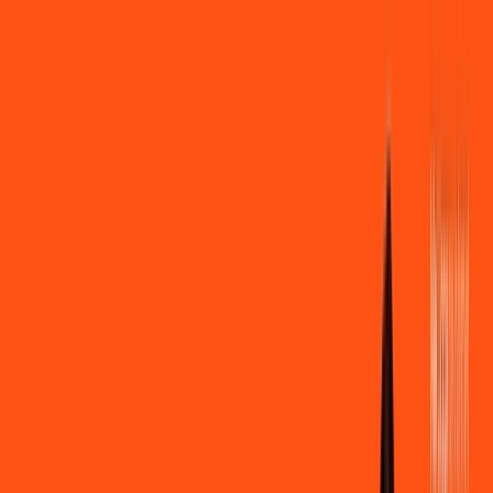
Você
Empresa
PR - Pato Bragado
|
Área do cliente
Contratar pelo
WhatsApp
Chat On-line
Assine Internet Fibra Ligga em Pato
Bragado – Planos Imperdíveis, Ultra
Velocidade e Estabilidade
MELHOR OFERTA