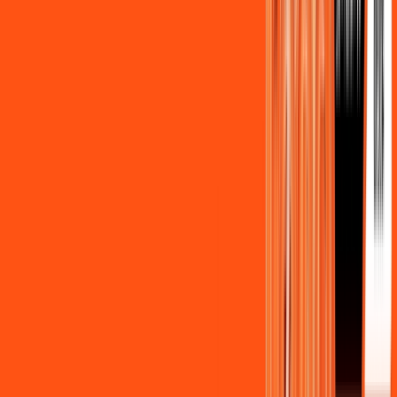
Assista filmes e séries em 4k sem interrupções