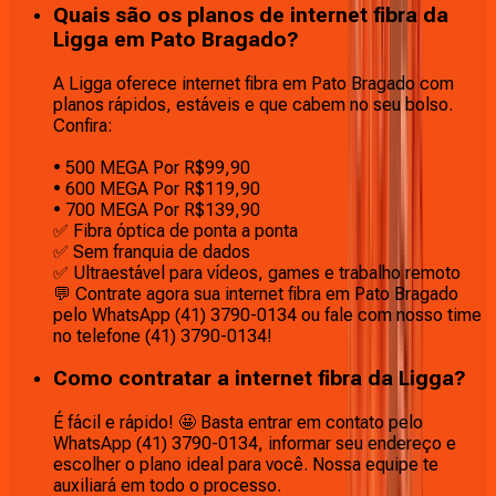
Quais são os planos de internet fibra da
Ligga em Pato Bragado?
A Ligga oferece internet fibra em Pato Bragado com
planos rápidos, estáveis e que cabem no seu bolso.
Confira:
• 500 MEGA Por R$99,90
• 600 MEGA Por R$119,90
• 700 MEGA Por R$139,90
✅ Fibra óptica de ponta a ponta
✅ Sem franquia de dados
✅ Ultraestável para vídeos, games e trabalho remoto
💬 Contrate agora sua internet fibra em Pato Bragado
pelo WhatsApp (41) 3790-0134 ou fale com nosso time
no telefone (41) 3790-0134!
Como contratar a internet fibra da Ligga?
É fácil e rápido! 🤩 Basta entrar em contato pelo
WhatsApp (41) 3790-0134, informar seu endereço e
escolher o plano ideal para você. Nossa equipe te
auxiliará em todo o processo.