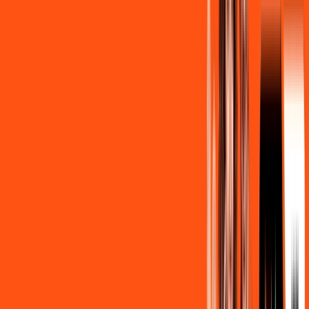
Contratar Agora
Contratar Agora
OS MELHORES APPS INCLUSOS NO
SEU
PLANO DE INTERNET
Clube Ligga
Ligga energy
Assine Internet Fibra Ligga em Pato
Bragado
A internet da Ligga em Pato Bragado é muito rápida para você
navegar, assistir a vídeos, ver seus shows preferidos, ouvir
músicas e levar a sua experiência de jogo online a outro nível.
Clique em CONTRATAR AGORA, ou fale com um de nossos
consultores via WhatsApp, e mude de vez para a Ligga
Internet Banda Larga.