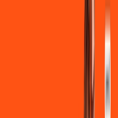
Ligga energy
*Confira as condições dessa oferta +
de
R$ 129,90
/mês
por:
R$
119
,
90
/MÊS
Contratar Agora
Contratar Agora
700 MEGA
INTERNET
Benefícios: