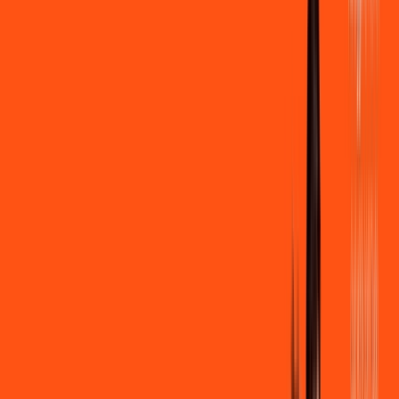
500 MEGA
INTERNET
Benefícios:
Instalação + Wi-Fi gratuito
250 Mega de Upload
Assinaturas inclusas:
Clube Ligga
Ligga energy
*Confira as condições dessa oferta +
de
R$ 109,90
/mês