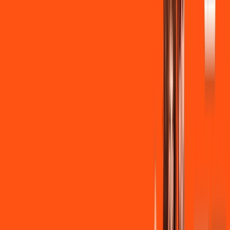
Instalação + Wi-Fi gratuito
350 Mega de Upload
Assinaturas inclusas:
Clube Ligga
Ligga energy
*Confira as condições dessa oferta +
de
R$ 149,90
/mês
por:
R$
139
,
90
/MÊS