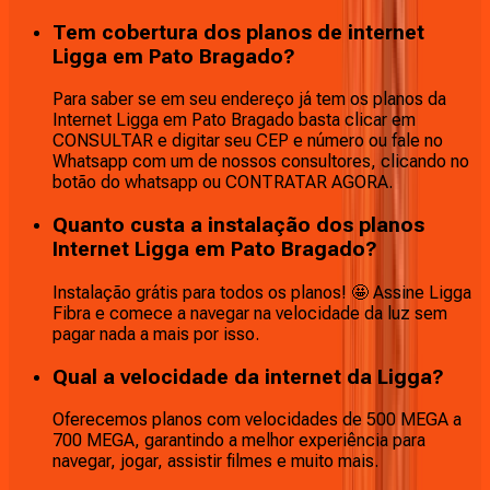
Tem cobertura dos planos de internet
Ligga em Pato Bragado?
Para saber se em seu endereço já tem os planos da
Internet Ligga em Pato Bragado basta clicar em
CONSULTAR e digitar seu CEP e número ou fale no
Whatsapp com um de nossos consultores, clicando no
botão do whatsapp ou CONTRATAR AGORA.
Quanto custa a instalação dos planos
Internet Ligga em Pato Bragado?
Instalação grátis para todos os planos! 🤩 Assine Ligga
Fibra e comece a navegar na velocidade da luz sem
pagar nada a mais por isso.
Qual a velocidade da internet da Ligga?
Oferecemos planos com velocidades de 500 MEGA a
700 MEGA, garantindo a melhor experiência para
navegar, jogar, assistir filmes e muito mais.