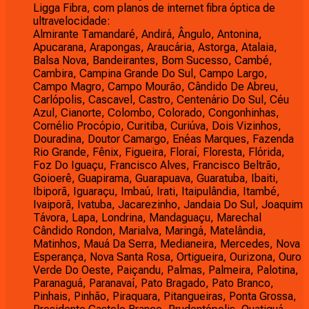
Ligga Fibra, com planos de internet fibra óptica de
ultravelocidade:
Almirante Tamandaré, Andirá, Ângulo, Antonina,
Apucarana, Arapongas, Araucária, Astorga, Atalaia,
Balsa Nova, Bandeirantes, Bom Sucesso, Cambé,
Cambira, Campina Grande Do Sul, Campo Largo,
Campo Magro, Campo Mourão, Cândido De Abreu,
Carlópolis, Cascavel, Castro, Centenário Do Sul, Céu
Azul, Cianorte, Colombo, Colorado, Congonhinhas,
Cornélio Procópio, Curitiba, Curiúva, Dois Vizinhos,
Douradina, Doutor Camargo, Enéas Marques, Fazenda
Rio Grande, Fênix, Figueira, Floraí, Floresta, Flórida,
Foz Do Iguaçu, Francisco Alves, Francisco Beltrão,
Goioerê, Guapirama, Guarapuava, Guaratuba, Ibaiti,
Ibiporã, Iguaraçu, Imbaú, Irati, Itaipulândia, Itambé,
Ivaiporã, Ivatuba, Jacarezinho, Jandaia Do Sul, Joaquim
Távora, Lapa, Londrina, Mandaguaçu, Marechal
Cândido Rondon, Marialva, Maringá, Matelândia,
Matinhos, Mauá Da Serra, Medianeira, Mercedes, Nova
Esperança, Nova Santa Rosa, Ortigueira, Ourizona, Ouro
Verde Do Oeste, Paiçandu, Palmas, Palmeira, Palotina,
Paranaguá, Paranavaí, Pato Bragado, Pato Branco,
Pinhais, Pinhão, Piraquara, Pitangueiras, Ponta Grossa,