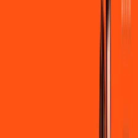
por:
R$
99
,
90
/MÊS
Contratar Agora
Contratar Agora
600 MEGA
INTERNET
Benefícios:
Instalação + Wi-Fi gratuito
300 Mega de Upload
Assinaturas inclusas:
Clube Ligga