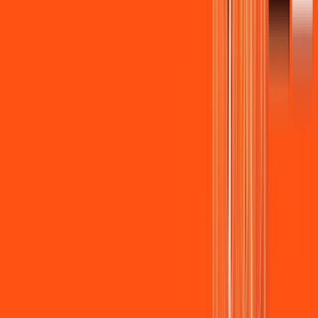
Wi-fi de alta performance para curtir e compartilhar à vontade