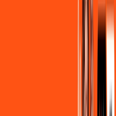
Contratar Agora
Contratar Agora
OS MELHORES APPS INCLUSOS NO
SEU
PLANO DE INTERNET
Clube Ligga
Ligga energy
Assine Internet Fibra Ligga em São
Jorge do Ivaí
A internet da Ligga em São Jorge do Ivaí é muito rápida para
você navegar, assistir a vídeos, ver seus shows preferidos,
ouvir músicas e levar a sua experiência de jogo online a outro
nível. Clique em CONTRATAR AGORA, ou fale com um de
nossos consultores via WhatsApp, e mude de vez para a
Ligga Internet Banda Larga.