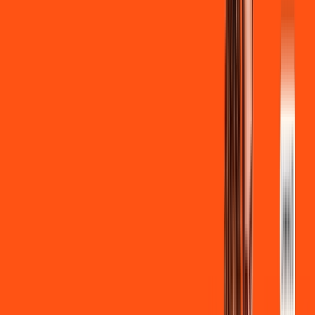
Ligga energy
*Confira as condições dessa oferta +
de
R$ 129,90
/mês
por:
R$
119
,
90
/MÊS
Contratar Agora
Contratar Agora
700 MEGA
INTERNET
Benefícios: