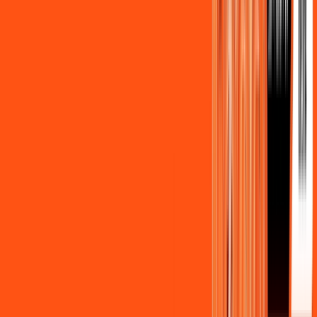
Assista filmes e séries em 4k sem interrupções