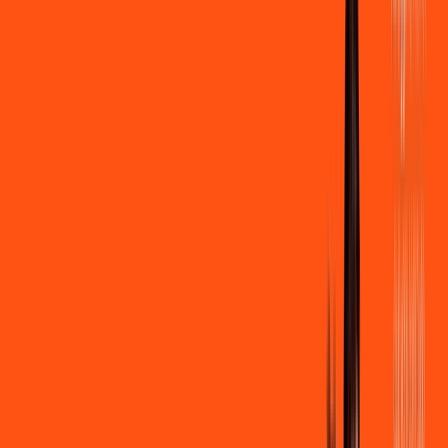
500 MEGA
INTERNET
Benefícios:
Instalação + Wi-Fi gratuito
250 Mega de Upload
Assinaturas inclusas:
Clube Ligga
Ligga energy
*Confira as condições dessa oferta +
de
R$ 109,90
/mês