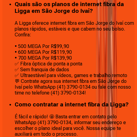
Quais são os planos de internet fibra da
Ligga em São Jorge do Ivaí?
A Ligga oferece internet fibra em São Jorge do Ivaí com
planos rápidos, estáveis e que cabem no seu bolso.
Confira:
• 500 MEGA Por R$99,90
• 600 MEGA Por R$119,90
• 700 MEGA Por R$139,90
✅ Fibra óptica de ponta a ponta
✅ Sem franquia de dados
✅ Ultraestável para vídeos, games e trabalho remoto
💬 Contrate agora sua internet fibra em São Jorge do
Ivaí pelo WhatsApp (41) 3790-0134 ou fale com nosso
time no telefone (41) 3790-0134!
Como contratar a internet fibra da Ligga?
É fácil e rápido! 🤩 Basta entrar em contato pelo
WhatsApp (41) 3790-0134, informar seu endereço e
escolher o plano ideal para você. Nossa equipe te
auxiliará em todo o processo.