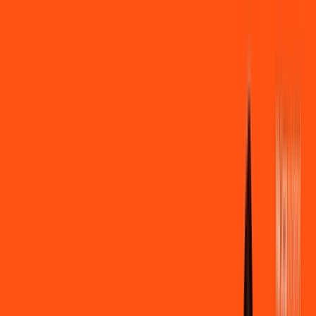
Você
Empresa
PR - São Jorge do Ivaí
|
Área do cliente
Contratar pelo
WhatsApp
Chat On-line
Assine Internet Fibra Ligga em São
Jorge do Ivaí – Planos Imperdíveis,
Ultra Velocidade e Estabilidade
MELHOR OFERTA