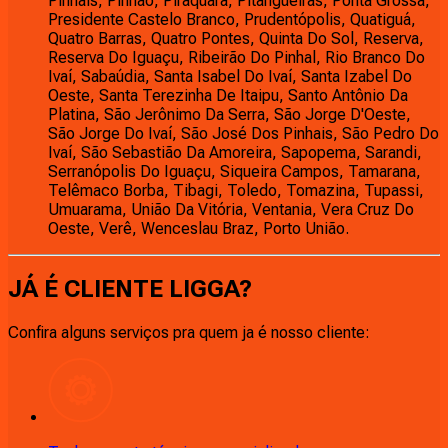
Pinhais, Pinhão, Piraquara, Pitangueiras, Ponta Grossa,
Presidente Castelo Branco, Prudentópolis, Quatiguá,
Quatro Barras, Quatro Pontes, Quinta Do Sol, Reserva,
Reserva Do Iguaçu, Ribeirão Do Pinhal, Rio Branco Do
Ivaí, Sabaúdia, Santa Isabel Do Ivaí, Santa Izabel Do
Oeste, Santa Terezinha De Itaipu, Santo Antônio Da
Platina, São Jerônimo Da Serra, São Jorge D'Oeste,
São Jorge Do Ivaí, São José Dos Pinhais, São Pedro Do
Ivaí, São Sebastião Da Amoreira, Sapopema, Sarandi,
Serranópolis Do Iguaçu, Siqueira Campos, Tamarana,
Telêmaco Borba, Tibagi, Toledo, Tomazina, Tupassi,
Umuarama, União Da Vitória, Ventania, Vera Cruz Do
Oeste, Verê, Wenceslau Braz, Porto União.
JÁ É CLIENTE
LIGGA
?
Confira alguns serviços pra quem ja é nosso cliente: