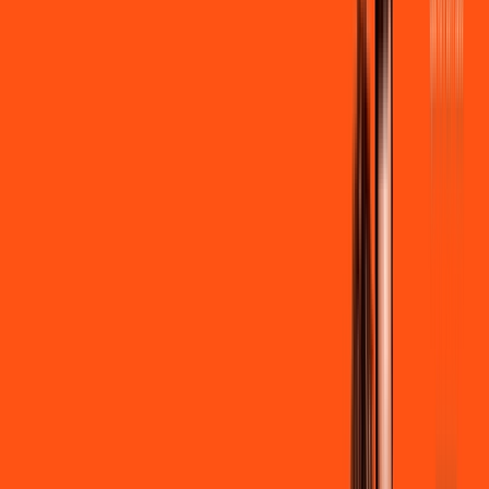
por:
R$
99
,
90
/MÊS
Contratar Agora
Contratar Agora
600 MEGA
INTERNET
Benefícios:
Instalação + Wi-Fi gratuito
300 Mega de Upload
Assinaturas inclusas:
Clube Ligga