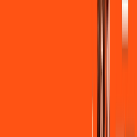
Instalação + Wi-Fi gratuito
350 Mega de Upload
Assinaturas inclusas:
Clube Ligga
Ligga energy
*Confira as condições dessa oferta +
de
R$ 149,90
/mês
por:
R$
139
,
90
/MÊS