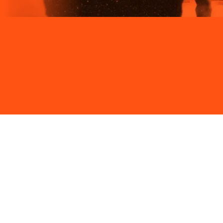
Site desenvolvido e publicado por PSP Intermediação De
Serviços LTDA I 17.082.481/0001-24. Parceiro autorizado
LIGGA. Uso da marca regulamentado. Todos os direitos
reservados.