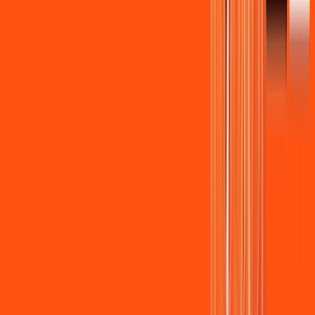
Wi-fi de alta performance para curtir e compartilhar à vontade