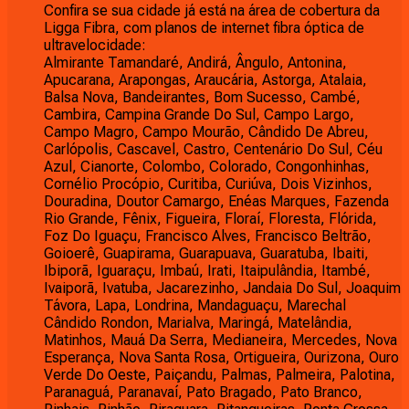
Confira se sua cidade já está na área de cobertura da
Ligga Fibra, com planos de internet fibra óptica de
ultravelocidade:
Almirante Tamandaré, Andirá, Ângulo, Antonina,
Apucarana, Arapongas, Araucária, Astorga, Atalaia,
Balsa Nova, Bandeirantes, Bom Sucesso, Cambé,
Cambira, Campina Grande Do Sul, Campo Largo,
Campo Magro, Campo Mourão, Cândido De Abreu,
Carlópolis, Cascavel, Castro, Centenário Do Sul, Céu
Azul, Cianorte, Colombo, Colorado, Congonhinhas,
Cornélio Procópio, Curitiba, Curiúva, Dois Vizinhos,
Douradina, Doutor Camargo, Enéas Marques, Fazenda
Rio Grande, Fênix, Figueira, Floraí, Floresta, Flórida,
Foz Do Iguaçu, Francisco Alves, Francisco Beltrão,
Goioerê, Guapirama, Guarapuava, Guaratuba, Ibaiti,
Ibiporã, Iguaraçu, Imbaú, Irati, Itaipulândia, Itambé,
Ivaiporã, Ivatuba, Jacarezinho, Jandaia Do Sul, Joaquim
Távora, Lapa, Londrina, Mandaguaçu, Marechal
Cândido Rondon, Marialva, Maringá, Matelândia,
Matinhos, Mauá Da Serra, Medianeira, Mercedes, Nova
Esperança, Nova Santa Rosa, Ortigueira, Ourizona, Ouro
Verde Do Oeste, Paiçandu, Palmas, Palmeira, Palotina,
Paranaguá, Paranavaí, Pato Bragado, Pato Branco,