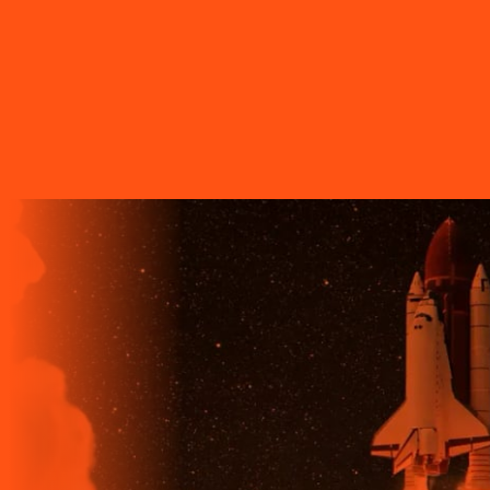
A LIGGA TELECOM TEM TECNOLOGIA 100% FIBRA
ÓPTICA, A REDE DE TRANSMISSÃO DE DADOS MAIS
VELOZ QUE EXISTE EM TODO O MUNDO. MAIS DE 60
MUNICÍPIOS NO PARANÁ CONTAM COM A ALTA
QUALIDADE, ESTABILIDADE E VELOCIDADE DE CONEXÃO
DA INTERNET BANDA EXTRALARGA DA LIGGA PARA SUAS
CASAS.