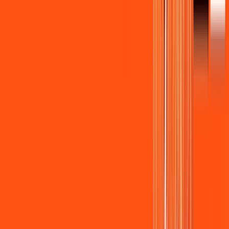
Wi-fi de alta performance para curtir e compartilhar à vontade