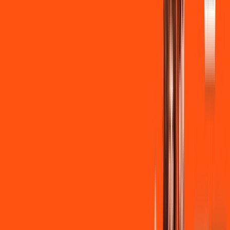
Benefícios:
Instalação + Wi-Fi gratuito
350 Mega de Upload
Assinaturas inclusas:
Clube Ligga
Ligga energy
*Confira as condições dessa oferta +
de
R$ 149,90
/mês
por:
R$
139
,
90