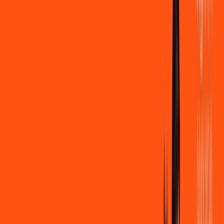
500 MEGA
INTERNET
Benefícios:
Instalação + Wi-Fi gratuito
250 Mega de Upload
Assinaturas inclusas:
Clube Ligga
Ligga energy
*Confira as condições dessa oferta +
de