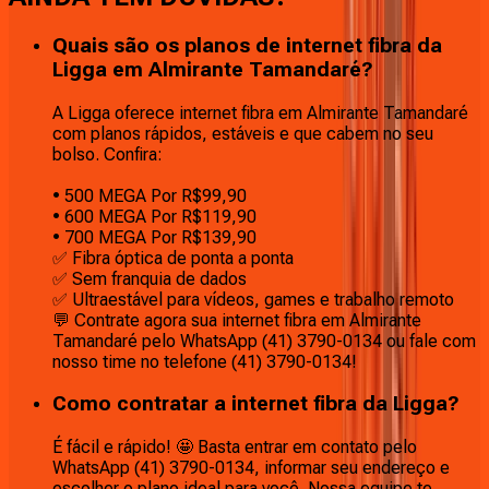
Quais são os planos de internet fibra da
Ligga em Almirante Tamandaré?
A Ligga oferece internet fibra em Almirante Tamandaré
com planos rápidos, estáveis e que cabem no seu
bolso. Confira:
• 500 MEGA Por R$99,90
• 600 MEGA Por R$119,90
• 700 MEGA Por R$139,90
✅ Fibra óptica de ponta a ponta
✅ Sem franquia de dados
✅ Ultraestável para vídeos, games e trabalho remoto
💬 Contrate agora sua internet fibra em Almirante
Tamandaré pelo WhatsApp (41) 3790-0134 ou fale com
nosso time no telefone (41) 3790-0134!
Como contratar a internet fibra da Ligga?
É fácil e rápido! 🤩 Basta entrar em contato pelo
WhatsApp (41) 3790-0134, informar seu endereço e
escolher o plano ideal para você. Nossa equipe te