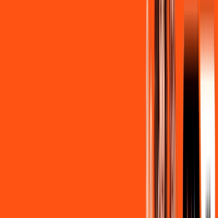
/MÊS
Contratar Agora
Contratar Agora
OS MELHORES APPS INCLUSOS NO
SEU
PLANO DE INTERNET
Clube Ligga
Ligga energy
Assine Internet Fibra Ligga em
Almirante Tamandaré
A internet da Ligga em Almirante Tamandaré é muito rápida
para você navegar, assistir a vídeos, ver seus shows
preferidos, ouvir músicas e levar a sua experiência de jogo
online a outro nível. Clique em CONTRATAR AGORA, ou fale