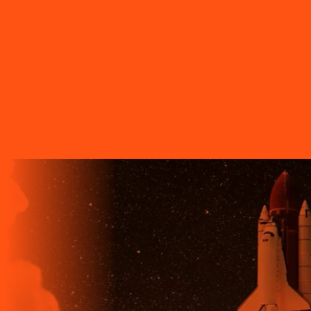
O FUTURO CHEGA ANTES PARA
QUEM TEM A LIGGA!
A LIGGA TELECOM TEM TECNOLOGIA 100% FIBRA
ÓPTICA, A REDE DE TRANSMISSÃO DE DADOS MAIS
VELOZ QUE EXISTE EM TODO O MUNDO. MAIS DE 60
MUNICÍPIOS NO PARANÁ CONTAM COM A ALTA
QUALIDADE, ESTABILIDADE E VELOCIDADE DE CONEXÃO
DA INTERNET BANDA EXTRALARGA DA LIGGA PARA SUAS
CASAS.