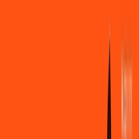
Você
Empresa
PR - Almirante Tamandaré
|
Área do cliente
Contratar pelo
WhatsApp
Chat On-line
Assine Internet Fibra Ligga em
Almirante Tamandaré – Planos
Imperdíveis, Ultra Velocidade e
Estabilidade
MELHOR OFERTA