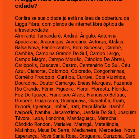
cidade?
Confira se sua cidade já está na área de cobertura da
Ligga Fibra, com planos de internet fibra óptica de
ultravelocidade:
Almirante Tamandaré, Andirá, Ângulo, Antonina,
Apucarana, Arapongas, Araucária, Astorga, Atalaia,
Balsa Nova, Bandeirantes, Bom Sucesso, Cambé,
Cambira, Campina Grande Do Sul, Campo Largo,
Campo Magro, Campo Mourão, Cândido De Abreu,
Carlópolis, Cascavel, Castro, Centenário Do Sul, Céu
Azul, Cianorte, Colombo, Colorado, Congonhinhas,
Cornélio Procópio, Curitiba, Curiúva, Dois Vizinhos,
Douradina, Doutor Camargo, Enéas Marques, Fazenda
Rio Grande, Fênix, Figueira, Floraí, Floresta, Flórida,
Foz Do Iguaçu, Francisco Alves, Francisco Beltrão,
Goioerê, Guapirama, Guarapuava, Guaratuba, Ibaiti,
Ibiporã, Iguaraçu, Imbaú, Irati, Itaipulândia, Itambé,
Ivaiporã, Ivatuba, Jacarezinho, Jandaia Do Sul, Joaquim
Távora, Lapa, Londrina, Mandaguaçu, Marechal
Cândido Rondon, Marialva, Maringá, Matelândia,
Matinhos, Mauá Da Serra, Medianeira, Mercedes, Nova
Esperança, Nova Santa Rosa, Ortigueira, Ourizona, Ouro