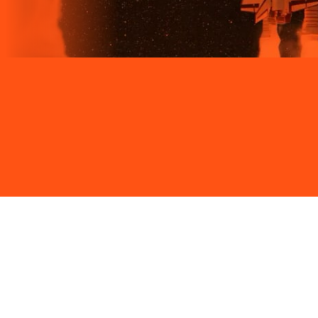
Site desenvolvido e publicado por PSP Intermediação De
Serviços LTDA I 17.082.481/0001-24. Parceiro autorizado
LIGGA. Uso da marca regulamentado. Todos os direitos
reservados.