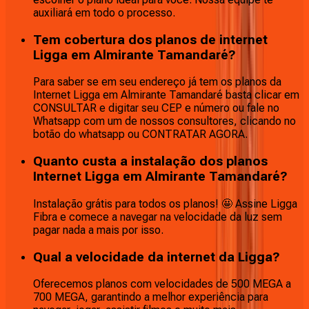
auxiliará em todo o processo.
Tem cobertura dos planos de internet
Ligga em Almirante Tamandaré?
Para saber se em seu endereço já tem os planos da
Internet Ligga em Almirante Tamandaré basta clicar em
CONSULTAR e digitar seu CEP e número ou fale no
Whatsapp com um de nossos consultores, clicando no
botão do whatsapp ou CONTRATAR AGORA.
Quanto custa a instalação dos planos
Internet Ligga em Almirante Tamandaré?
Instalação grátis para todos os planos! 🤩 Assine Ligga
Fibra e comece a navegar na velocidade da luz sem
pagar nada a mais por isso.
Qual a velocidade da internet da Ligga?
Oferecemos planos com velocidades de 500 MEGA a
700 MEGA, garantindo a melhor experiência para