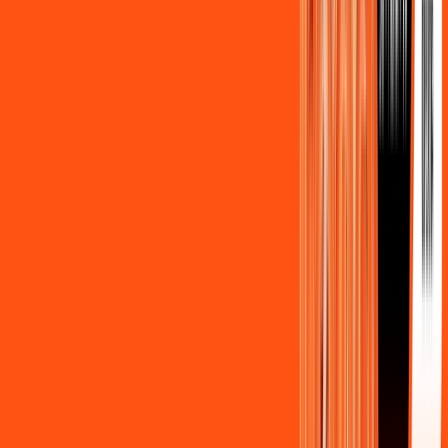
Assista filmes e séries em 4k sem interrupções